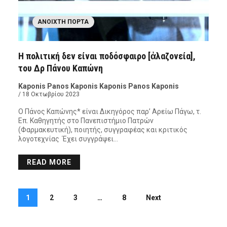
ΑΝΟΙΧΤΉ ΠΌΡΤΑ
Η πολιτική δεν είναι ποδόσφαιρο [ἀλαζονεία],
του Δρ Πάνου Καπώνη
Kaponis Panos Kaponis Kaponis Panos Kaponis
/ 18 Οκτωβρίου 2023
Ο Πάνος Καπώνης* είναι Δικηγόρος παρ’ Αρείω Πάγω, τ.
Επ. Καθηγητής στο Πανεπιστήμιο Πατρών
(Φαρμακευτική), ποιητής, συγγραφέας και κριτικός
λογοτεχνίας Έχει συγγράψει…
READ MORE
1
2
3
…
8
Next