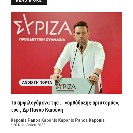
READ MORE
ΑΝΟΙΧΤΉ ΠΌΡΤΑ
Τα αμφιλεγόμενα της … «ορθόδοξης αριστεράς»,
του , Δρ Πάνου Καπώνη
Kaponis Panos Kaponis Kaponis Panos Kaponis
/ 20 Νοεμβρίου 2023