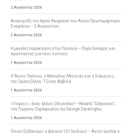
2 Αυγούστου 2026
Ανακομιδή του Ιερού Λειψάνου του Αγίου Πρωτομάρτυρα
Στεφάνου – 2 Αυγούστου
2 Αυγούστου 2026
Η μεγάλη παράκληση στην Παναγία – Πηγή δύναμης και
προστασίας για τους πιστούς
1 Αυγούστου 2026
Ο Άγιος Παΐσιος, ο Μανώλης Μητσιάς και η διάκρισις,
της Ωραιοζήλης-Τζίνας Δαβιλά
1 Αυγούστου 2026
«Τύψεις»…ένας άλλος Οδυσσέας! – Nolan’s “Odysseus”,
του Γιώργου Σαράφογλου-by George Sarafoglou
1 Αυγούστου 2026
Όσιος Ευδόκιμος ο Δίκαιος (31 Ιουλίου) – Άγιος Ιωσήφ ο