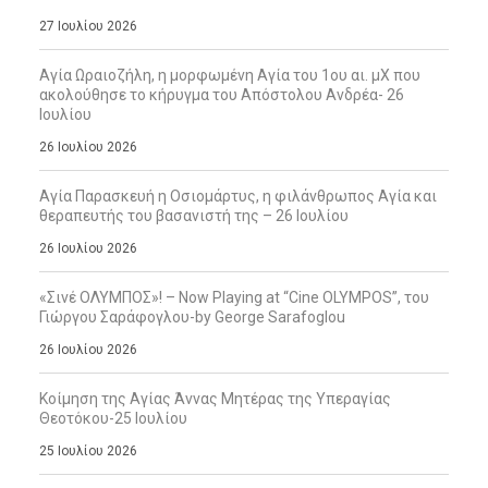
27 Ιουλίου 2026
Αγία Ωραιοζήλη, η μορφωμένη Αγία του 1ου αι. μΧ που
ακολούθησε το κήρυγμα του Απόστολου Ανδρέα- 26
Ιουλίου
26 Ιουλίου 2026
Αγία Παρασκευή η Οσιομάρτυς, η φιλάνθρωπος Αγία και
θεραπευτής του βασανιστή της – 26 Ιουλίου
26 Ιουλίου 2026
«Σινέ ΟΛΥΜΠΟΣ»! – Now Playing at “Cine OLYMPOS”, του
Γιώργου Σαράφογλου-by George Sarafoglou
26 Ιουλίου 2026
Κοίμηση της Αγίας Άννας Μητέρας της Υπεραγίας
Θεοτόκου-25 Ιουλίου
25 Ιουλίου 2026