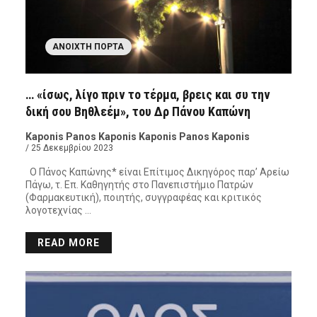
ΑΝΟΙΧΤΉ ΠΌΡΤΑ
… «ίσως, λίγο πριν το τέρμα, βρεις και συ την
δική σου Βηθλεέμ», του Δρ Πάνου Καπώνη
Kaponis Panos Kaponis Kaponis Panos Kaponis
/ 25 Δεκεμβρίου 2023
Ο Πάνος Καπώνης* είναι Επίτιμος Δικηγόρος παρ’ Αρείω
Πάγω, τ. Επ. Καθηγητής στο Πανεπιστήμιο Πατρών
(Φαρμακευτική), ποιητής, συγγραφέας και κριτικός
λογοτεχνίας …
READ MORE