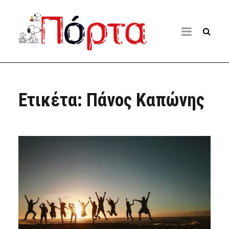
Ετικέτα:
Πάνος Καπώνης