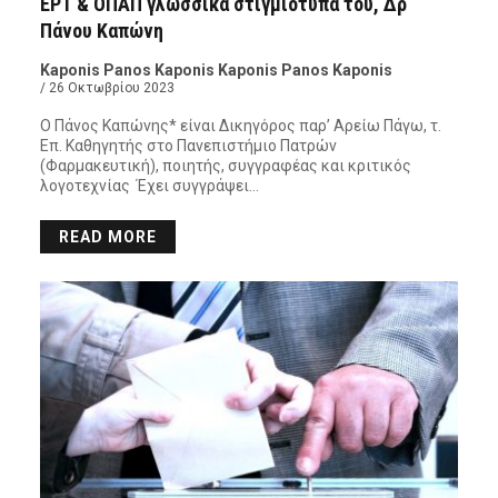
ΕΡΤ & ΟΠΑΠ γλωσσικά στιγμιότυπα του, Δρ
Πάνου Καπώνη
Kaponis Panos Kaponis Kaponis Panos Kaponis
/ 26 Οκτωβρίου 2023
Ο Πάνος Καπώνης* είναι Δικηγόρος παρ’ Αρείω Πάγω, τ.
Επ. Καθηγητής στο Πανεπιστήμιο Πατρών
(Φαρμακευτική), ποιητής, συγγραφέας και κριτικός
λογοτεχνίας Έχει συγγράψει…
READ MORE