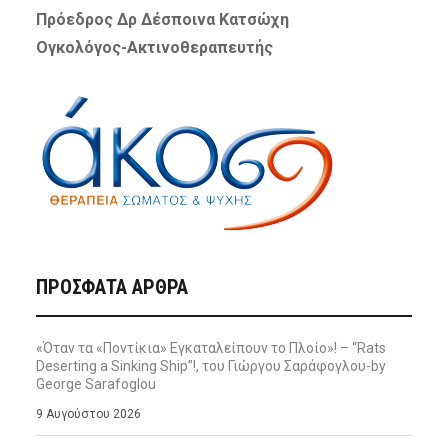
Πρόεδρος Δρ Δέσποινα Κατσώχη
Ογκολόγος-Ακτινοθεραπευτής
ΠΡΌΣΦΑΤΑ ΆΡΘΡΑ
«Όταν τα «Ποντίκια» Εγκαταλείπουν το Πλοίο»! – “Rats
Deserting a Sinking Ship”!, του Γιώργου Σαράφογλου-by
George Sarafoglou
9 Αυγούστου 2026