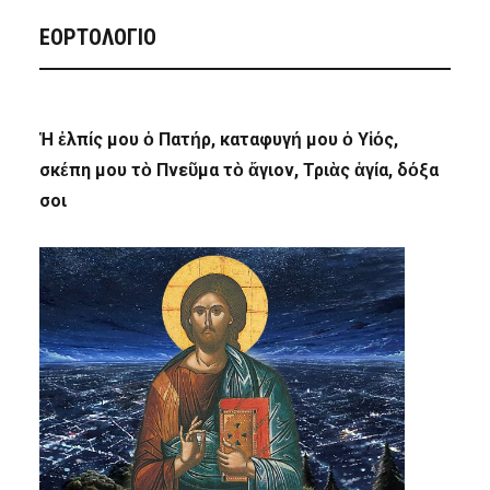
ΕΟΡΤΟΛΟΓΙΟ
Ἡ ἐλπίς μου ὁ Πατήρ, καταφυγή μου ὁ Υἱός,
σκέπη μου τὸ Πνεῦμα τὸ ἅγιον, Τριὰς ἁγία, δόξα
σοι