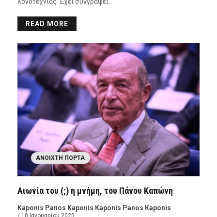
λογοτεχνίας Έχει συγγράψει…
READ MORE
ΑΝΟΙΧΤΉ ΠΌΡΤΑ
Αιωνία του (;) η μνήμη, του Πάνου Καπώνη
Kaponis Panos Kaponis Kaponis Panos Kaponis
/ 10 Ιανουαρίου 2025