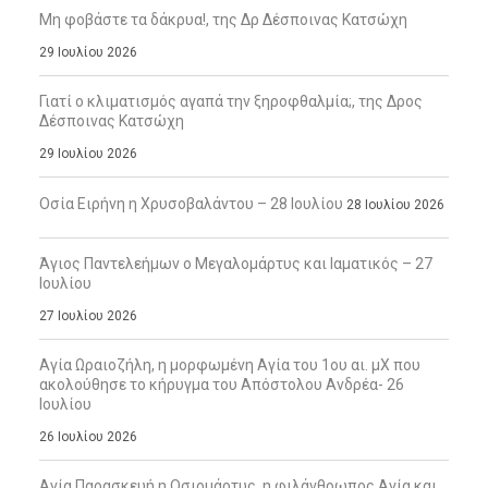
Μη φοβάστε τα δάκρυα!, της Δρ Δέσποινας Κατσώχη
29 Ιουλίου 2026
Γιατί ο κλιματισμός αγαπά την ξηροφθαλμία;, της Δρος
Δέσποινας Κατσώχη
29 Ιουλίου 2026
Οσία Ειρήνη η Χρυσοβαλάντου – 28 Ιουλίου
28 Ιουλίου 2026
Άγιος Παντελεήμων ο Μεγαλομάρτυς και Ιαματικός – 27
Ιουλίου
27 Ιουλίου 2026
Αγία Ωραιοζήλη, η μορφωμένη Αγία του 1ου αι. μΧ που
ακολούθησε το κήρυγμα του Απόστολου Ανδρέα- 26
Ιουλίου
26 Ιουλίου 2026
Αγία Παρασκευή η Οσιομάρτυς, η φιλάνθρωπος Αγία και