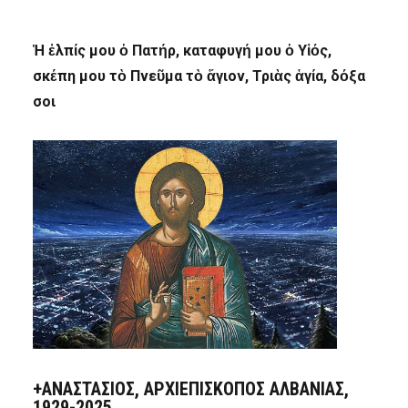
Ἡ ἐλπίς μου ὁ Πατήρ, καταφυγή μου ὁ Υἱός,
σκέπη μου τὸ Πνεῦμα τὸ ἅγιον, Τριὰς ἁγία, δόξα
σοι
+ΑΝΑΣΤΆΣΙΟΣ, ΑΡΧΙΕΠΊΣΚΟΠΟΣ ΑΛΒΑΝΊΑΣ,
1929-2025