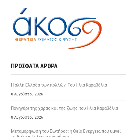
ΠΡΌΣΦΑΤΑ ΆΡΘΡΑ
Η άλλη Ελλάδα των πολλών, Του Ηλία Καραβόλια
8 Αυγούστου 2026
Πανηγύρι της χαράς και της ζωής, tου Ηλία Καραβόλια
8 Αυγούστου 2026
Μεταμόρφωση του Σωτήρος: η Θεία Ενέργεια που υμνεί
το Άϋλο – Τι λέει η παράδοση