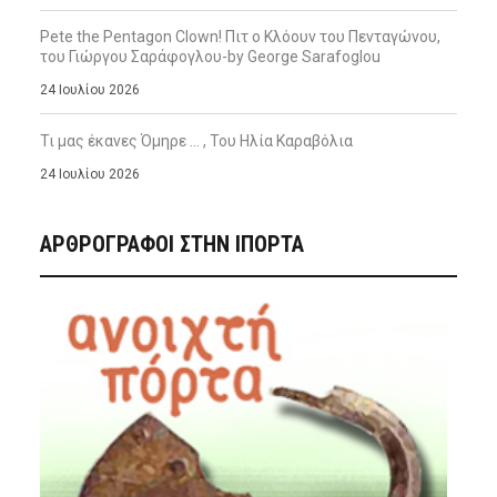
Pete the Pentagon Clown! Πιτ ο Κλόουν του Πενταγώνου,
του Γιώργου Σαράφογλου-by George Sarafoglou
24 Ιουλίου 2026
Τι μας έκανες Όμηρε … , Του Ηλία Καραβόλια
24 Ιουλίου 2026
ΑΡΘΡΟΓΡΑΦΟΙ ΣΤΗΝ IΠΟΡΤΑ