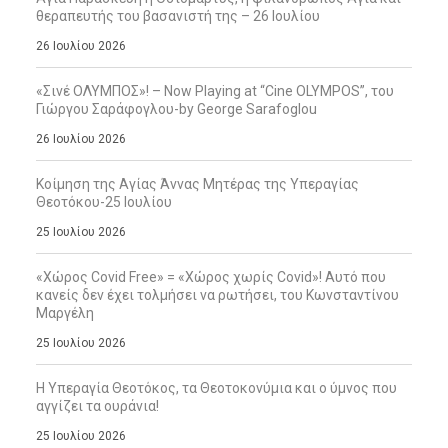
θεραπευτής του βασανιστή της – 26 Ιουλίου
26 Ιουλίου 2026
«Σινέ ΟΛΥΜΠΟΣ»! – Now Playing at “Cine OLYMPOS”, του
Γιώργου Σαράφογλου-by George Sarafoglou
26 Ιουλίου 2026
Κοίμηση της Αγίας Άννας Μητέρας της Υπεραγίας
Θεοτόκου-25 Ιουλίου
25 Ιουλίου 2026
«Χώρος Covid Free» = «Χώρος χωρίς Covid»! Αυτό που
κανείς δεν έχει τολμήσει να ρωτήσει, του Κωνσταντίνου
Μαργέλη
25 Ιουλίου 2026
Η Υπεραγία Θεοτόκος, τα Θεοτοκονύμια και ο ύμνος που
αγγίζει τα ουράνια!
25 Ιουλίου 2026