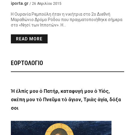
iporta.gr
/ 26 Απριλίου 2015
Η Ουρανία Ρεμπούλη ήταν η νικήτρια στο 2ο Διεθνή
Μαραθώνιο Δρόμο Ρόδου που πραγματοποιήθηκε σήμερα
στο «Νησί των Ιπποτών». Η…
READ MORE
ΕΟΡΤΟΛΟΓΙΟ
Ἡ ἐλπίς μου ὁ Πατήρ, καταφυγή μου ὁ Υἱός,
σκέπη μου τὸ Πνεῦμα τὸ ἅγιον, Τριὰς ἁγία, δόξα
σοι