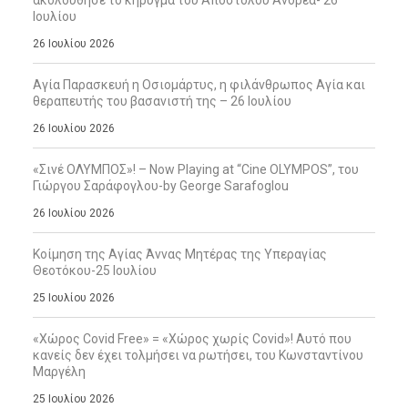
ακολούθησε το κήρυγμα του Απόστολου Ανδρέα- 26
Ιουλίου
26 Ιουλίου 2026
Αγία Παρασκευή η Οσιομάρτυς, η φιλάνθρωπος Αγία και
θεραπευτής του βασανιστή της – 26 Ιουλίου
26 Ιουλίου 2026
«Σινέ ΟΛΥΜΠΟΣ»! – Now Playing at “Cine OLYMPOS”, του
Γιώργου Σαράφογλου-by George Sarafoglou
26 Ιουλίου 2026
Κοίμηση της Αγίας Άννας Μητέρας της Υπεραγίας
Θεοτόκου-25 Ιουλίου
25 Ιουλίου 2026
«Χώρος Covid Free» = «Χώρος χωρίς Covid»! Αυτό που
κανείς δεν έχει τολμήσει να ρωτήσει, του Κωνσταντίνου
Μαργέλη
25 Ιουλίου 2026