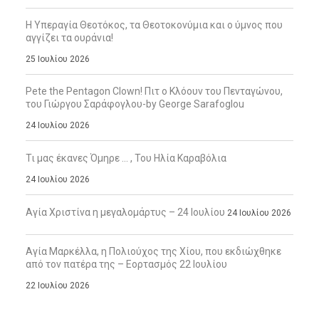
Η Υπεραγία Θεοτόκος, τα Θεοτοκονύμια και ο ύμνος που
αγγίζει τα ουράνια!
25 Ιουλίου 2026
Pete the Pentagon Clown! Πιτ ο Κλόουν του Πενταγώνου,
του Γιώργου Σαράφογλου-by George Sarafoglou
24 Ιουλίου 2026
Τι μας έκανες Όμηρε … , Του Ηλία Καραβόλια
24 Ιουλίου 2026
Αγία Χριστίνα η μεγαλομάρτυς – 24 Ιουλίου
24 Ιουλίου 2026
Αγία Μαρκέλλα, η Πολιούχος της Χίου, που εκδιώχθηκε
από τον πατέρα της – Εορτασμός 22 Ιουλίου
22 Ιουλίου 2026