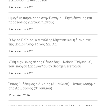
Στεφάνου – 2 Αυγούστου
2 Αυγούστου 2026
Η μεγάλη παράκληση στην Παναγία – Πηγή δύναμης και
προστασίας για τους πιστούς
1 Αυγούστου 2026
Ο Άγιος Παΐσιος, ο Μανώλης Μητσιάς και η διάκρισις,
της Ωραιοζήλης-Τζίνας Δαβιλά
1 Αυγούστου 2026
«Τύψεις»…ένας άλλος Οδυσσέας! – Nolan’s “Odysseus”,
του Γιώργου Σαράφογλου-by George Sarafoglou
1 Αυγούστου 2026
Όσιος Ευδόκιμος ο Δίκαιος (31 Ιουλίου) – Άγιος Ιωσήφ ο
από Αριμαθαίας (31 Ιουλίου)
31 Ιουλίου 2026