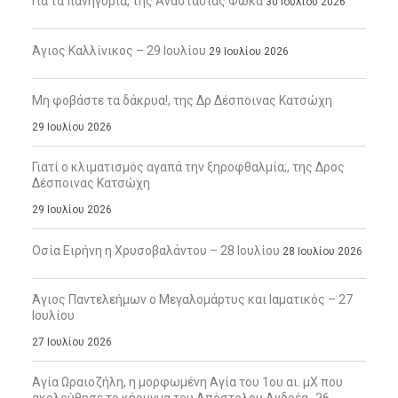
Για τα πανηγύρια, της Αναστασίας Φωκά
30 Ιουλίου 2026
Άγιος Καλλίνικος – 29 Ιουλίου
29 Ιουλίου 2026
Μη φοβάστε τα δάκρυα!, της Δρ Δέσποινας Κατσώχη
29 Ιουλίου 2026
Γιατί ο κλιματισμός αγαπά την ξηροφθαλμία;, της Δρος
Δέσποινας Κατσώχη
29 Ιουλίου 2026
Οσία Ειρήνη η Χρυσοβαλάντου – 28 Ιουλίου
28 Ιουλίου 2026
Άγιος Παντελεήμων ο Μεγαλομάρτυς και Ιαματικός – 27
Ιουλίου
27 Ιουλίου 2026
Αγία Ωραιοζήλη, η μορφωμένη Αγία του 1ου αι. μΧ που