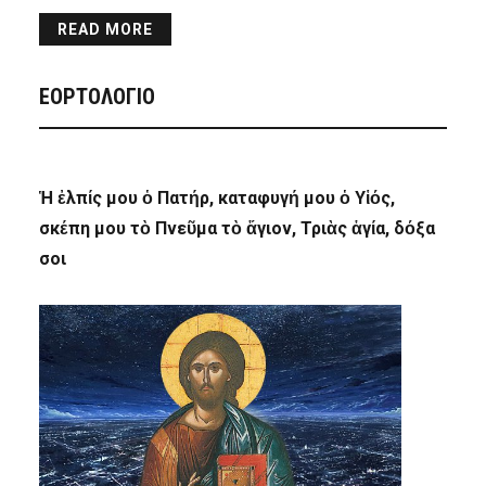
READ MORE
ΕΟΡΤΟΛΟΓΙΟ
Ἡ ἐλπίς μου ὁ Πατήρ, καταφυγή μου ὁ Υἱός,
σκέπη μου τὸ Πνεῦμα τὸ ἅγιον, Τριὰς ἁγία, δόξα
σοι