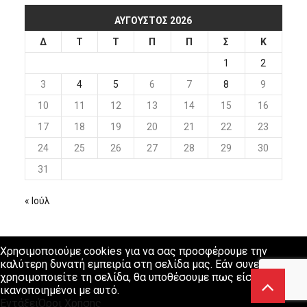
ΑΎΓΟΥΣΤΟΣ 2026
Δ
Τ
Τ
Π
Π
Σ
Κ
1
2
3
4
5
6
7
8
9
10
11
12
13
14
15
16
17
18
19
20
21
22
23
24
25
26
27
28
29
30
31
« Ιούλ
Χρησιμοποιούμε cookies για να σας προσφέρουμε την
καλύτερη δυνατή εμπειρία στη σελίδα μας. Εάν συνεχίσετε να
χρησιμοποιείτε τη σελίδα, θα υποθέσουμε πως είστε
ικανοποιημένοι με αυτό.
Εντάξει
Όροι Χρήσης