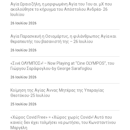
Αγία Ωραιοζήλη, η μορφωμένη Αγία του 1ου αι. μΧ που
ακολούθησε το κήρυγμα του Απόστολου Ανδρέα- 26
Ιουλίου
26 Ιουλίου 2026
Αγία Παρασκευή η Οσιομάρτυς, η φιλάνθρωπος Αγία και
θεραπευτής του βασανιστή της – 26 Ιουλίου
26 Ιουλίου 2026
«Σινέ ΟΛΥΜΠΟΣ»! – Now Playing at “Cine OLYMPOS”, του
Γιώργου Σαράφογλου-by George Sarafoglou
26 Ιουλίου 2026
Κοίμηση της Αγίας Άννας Μητέρας της Υπεραγίας
Θεοτόκου-25 Ιουλίου
25 Ιουλίου 2026
«Χώρος Covid Free» = «Χώρος χωρίς Covid»! Αυτό που
κανείς δεν έχει τολμήσει να ρωτήσει, του Κωνσταντίνου
Μαργέλη