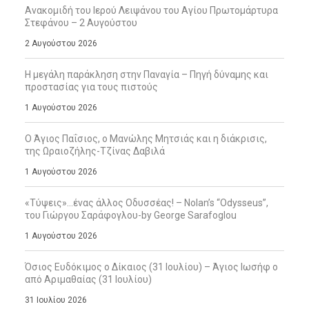
Ανακομιδή του Ιερού Λειψάνου του Αγίου Πρωτομάρτυρα
Στεφάνου – 2 Αυγούστου
2 Αυγούστου 2026
Η μεγάλη παράκληση στην Παναγία – Πηγή δύναμης και
προστασίας για τους πιστούς
1 Αυγούστου 2026
Ο Άγιος Παΐσιος, ο Μανώλης Μητσιάς και η διάκρισις,
της Ωραιοζήλης-Τζίνας Δαβιλά
1 Αυγούστου 2026
«Τύψεις»…ένας άλλος Οδυσσέας! – Nolan’s “Odysseus”,
του Γιώργου Σαράφογλου-by George Sarafoglou
1 Αυγούστου 2026
Όσιος Ευδόκιμος ο Δίκαιος (31 Ιουλίου) – Άγιος Ιωσήφ ο
από Αριμαθαίας (31 Ιουλίου)
31 Ιουλίου 2026