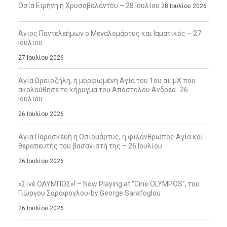
Οσία Ειρήνη η Χρυσοβαλάντου – 28 Ιουλίου
28 Ιουλίου 2026
Άγιος Παντελεήμων ο Μεγαλομάρτυς και Ιαματικός – 27
Ιουλίου
27 Ιουλίου 2026
Αγία Ωραιοζήλη, η μορφωμένη Αγία του 1ου αι. μΧ που
ακολούθησε το κήρυγμα του Απόστολου Ανδρέα- 26
Ιουλίου
26 Ιουλίου 2026
Αγία Παρασκευή η Οσιομάρτυς, η φιλάνθρωπος Αγία και
θεραπευτής του βασανιστή της – 26 Ιουλίου
26 Ιουλίου 2026
«Σινέ ΟΛΥΜΠΟΣ»! – Now Playing at “Cine OLYMPOS”, του
Γιώργου Σαράφογλου-by George Sarafoglou
26 Ιουλίου 2026