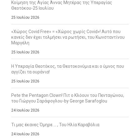
Κοίμηση της Αγίας Άννας Μητέρας της Υπεραγίας
Θεοτόκου-25 Ιουλίου
25 Ιουλίου 2026
«Χώρος Covid Free» = «Χώρος χωρίς Covid»! Αυτό που
κανείς δεν έχει τολμήσει να ρωτήσει, του Κωνσταντίνου
Μαργέλη
25 Ιουλίου 2026
Η Υπεραγία Θεοτόκος, τα Θεοτοκονύμια και ο ύμνος που
αγγίζει τα ουράνια!
25 Ιουλίου 2026
Pete the Pentagon Clown! Πιτ ο Κλόουν του Πενταγώνου,
του Γιώργου Σαράφογλου-by George Sarafoglou
24 Ιουλίου 2026
Τι μας έκανες Όμηρε … , Του Ηλία Καραβόλια
24 Ιουλίου 2026