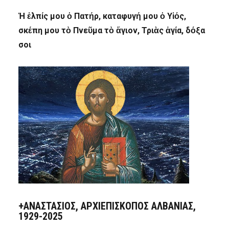
Ἡ ἐλπίς μου ὁ Πατήρ, καταφυγή μου ὁ Υἱός,
σκέπη μου τὸ Πνεῦμα τὸ ἅγιον, Τριὰς ἁγία, δόξα
σοι
+ΑΝΑΣΤΆΣΙΟΣ, ΑΡΧΙΕΠΊΣΚΟΠΟΣ ΑΛΒΑΝΊΑΣ,
1929-2025