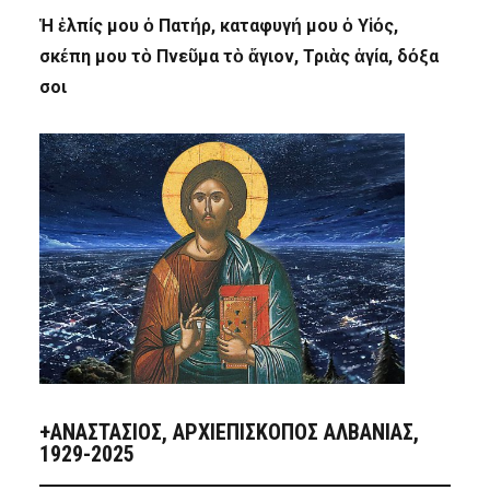
Ἡ ἐλπίς μου ὁ Πατήρ, καταφυγή μου ὁ Υἱός,
σκέπη μου τὸ Πνεῦμα τὸ ἅγιον, Τριὰς ἁγία, δόξα
σοι
+ΑΝΑΣΤΆΣΙΟΣ, ΑΡΧΙΕΠΊΣΚΟΠΟΣ ΑΛΒΑΝΊΑΣ,
1929-2025