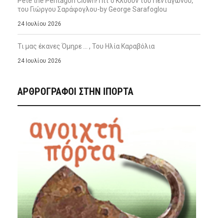
Pete the Pentagon Clown! Πιτ ο Κλόουν του Πενταγώνου,
του Γιώργου Σαράφογλου-by George Sarafoglou
24 Ιουλίου 2026
Τι μας έκανες Όμηρε … , Του Ηλία Καραβόλια
24 Ιουλίου 2026
ΑΡΘΡΟΓΡΑΦΟΙ ΣΤΗΝ IΠΟΡΤΑ