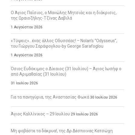
Ο Άγιος Παΐσιος, ο Μανώλης Μητσιάς και η διάκρισις,
της Ωραιοζήλης-Τζίνας Δαβιλά
1 Αυγούστου 2026
«Τύψεις»…ένας άλλος Οδυσσέας! – Nolan’s “Odysseus”,
του Γιώργου Σαράφογλου-by George Sarafoglou
1 Αυγούστου 2026
Όσιος Ευδόκιμος ο Δίκαιος (31 Ιουλίου) – Άγιος Ιωσήφ ο
από Αριμαθαίας (31 Ιουλίου)
31 Ιουλίου 2026
Για τα πανηγύρια, της Αναστασίας Φωκά
30 Ιουλίου 2026
Άγιος Καλλίνικος – 29 Ιουλίου
29 Ιουλίου 2026
Μη φοβάστε τα δάκρυα!, της Δρ Δέσποινας Κατσώχη