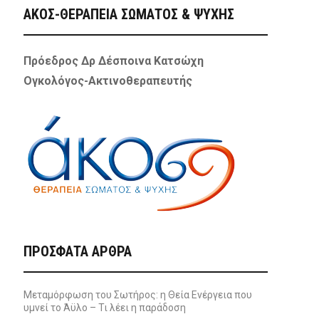
ΑΚΟΣ-ΘΕΡΑΠΕΙΑ ΣΩΜΑΤΟΣ & ΨΥΧΗΣ
Πρόεδρος Δρ Δέσποινα Κατσώχη
Ογκολόγος-Ακτινοθεραπευτής
ΠΡΌΣΦΑΤΑ ΆΡΘΡΑ
Μεταμόρφωση του Σωτήρος: η Θεία Ενέργεια που
υμνεί το Άϋλο – Τι λέει η παράδοση