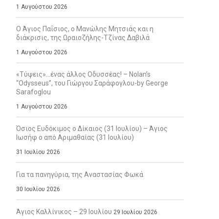
1 Αυγούστου 2026
Ο Άγιος Παΐσιος, ο Μανώλης Μητσιάς και η
διάκρισις, της Ωραιοζήλης-Τζίνας Δαβιλά
1 Αυγούστου 2026
«Τύψεις»…ένας άλλος Οδυσσέας! – Nolan’s
“Odysseus”, του Γιώργου Σαράφογλου-by George
Sarafoglou
1 Αυγούστου 2026
Όσιος Ευδόκιμος ο Δίκαιος (31 Ιουλίου) – Άγιος
Ιωσήφ ο από Αριμαθαίας (31 Ιουλίου)
31 Ιουλίου 2026
Για τα πανηγύρια, της Αναστασίας Φωκά
30 Ιουλίου 2026
Άγιος Καλλίνικος – 29 Ιουλίου
29 Ιουλίου 2026