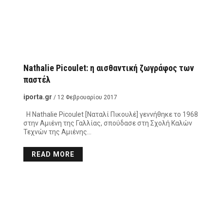
Nathalie Picoulet: η αισθαντική ζωγράφος των
παστέλ
iporta.gr
/ 12 Φεβρουαρίου 2017
Η Nathalie Picoulet [Ναταλί Πικουλέ] γεννήθηκε το 1968
στην Αμιένη της Γαλλίας, σπούδασε στη Σχολή Καλών
Τεχνών της Αμιένης…
READ MORE