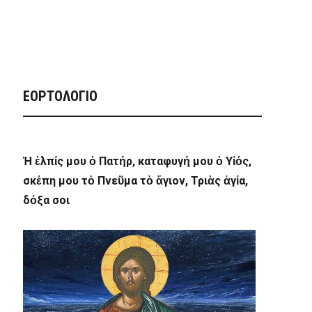
ΕΟΡΤΟΛΟΓΙΟ
Ἡ ἐλπίς μου ὁ Πατήρ, καταφυγή μου ὁ Υἱός,
σκέπη μου τὸ Πνεῦμα τὸ ἅγιον, Τριὰς ἁγία,
δόξα σοι