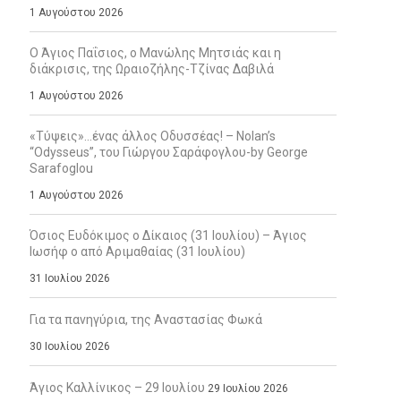
1 Αυγούστου 2026
Ο Άγιος Παΐσιος, ο Μανώλης Μητσιάς και η
διάκρισις, της Ωραιοζήλης-Τζίνας Δαβιλά
1 Αυγούστου 2026
«Τύψεις»…ένας άλλος Οδυσσέας! – Nolan’s
“Odysseus”, του Γιώργου Σαράφογλου-by George
Sarafoglou
1 Αυγούστου 2026
Όσιος Ευδόκιμος ο Δίκαιος (31 Ιουλίου) – Άγιος
Ιωσήφ ο από Αριμαθαίας (31 Ιουλίου)
31 Ιουλίου 2026
Για τα πανηγύρια, της Αναστασίας Φωκά
30 Ιουλίου 2026
Άγιος Καλλίνικος – 29 Ιουλίου
29 Ιουλίου 2026