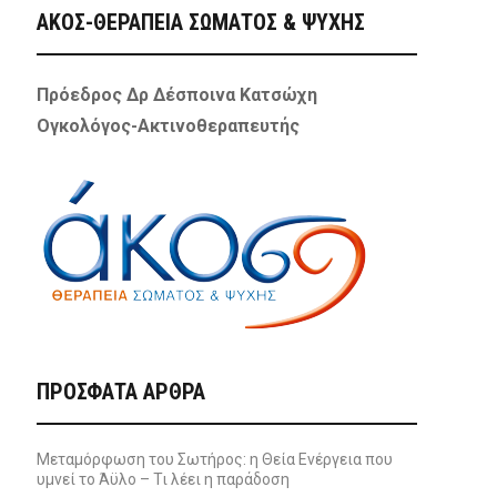
ΑΚΟΣ-ΘΕΡΑΠΕΙΑ ΣΩΜΑΤΟΣ & ΨΥΧΗΣ
Πρόεδρος Δρ Δέσποινα Κατσώχη
Ογκολόγος-Ακτινοθεραπευτής
ΠΡΌΣΦΑΤΑ ΆΡΘΡΑ
Μεταμόρφωση του Σωτήρος: η Θεία Ενέργεια που
υμνεί το Άϋλο – Τι λέει η παράδοση