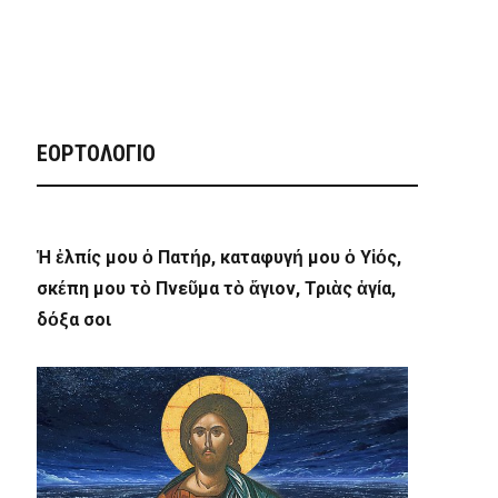
ΕΟΡΤΟΛΟΓΙΟ
Ἡ ἐλπίς μου ὁ Πατήρ, καταφυγή μου ὁ Υἱός,
σκέπη μου τὸ Πνεῦμα τὸ ἅγιον, Τριὰς ἁγία,
δόξα σοι