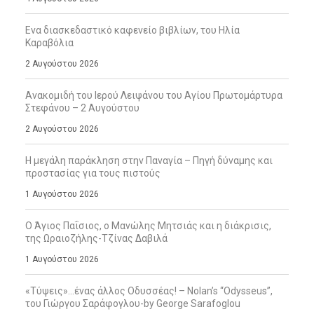
Ενα διασκεδαστικό καφενείο βιβλίων, του Ηλία
Καραβόλια
2 Αυγούστου 2026
Ανακομιδή του Ιερού Λειψάνου του Αγίου Πρωτομάρτυρα
Στεφάνου – 2 Αυγούστου
2 Αυγούστου 2026
Η μεγάλη παράκληση στην Παναγία – Πηγή δύναμης και
προστασίας για τους πιστούς
1 Αυγούστου 2026
Ο Άγιος Παΐσιος, ο Μανώλης Μητσιάς και η διάκρισις,
της Ωραιοζήλης-Τζίνας Δαβιλά
1 Αυγούστου 2026
«Τύψεις»…ένας άλλος Οδυσσέας! – Nolan’s “Odysseus”,
του Γιώργου Σαράφογλου-by George Sarafoglou