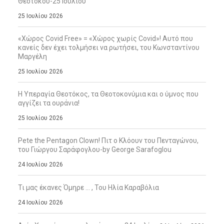
Θεοτόκου-25 Ιουλίου
25 Ιουλίου 2026
«Χώρος Covid Free» = «Χώρος χωρίς Covid»! Αυτό που
κανείς δεν έχει τολμήσει να ρωτήσει, του Κωνσταντίνου
Μαργέλη
25 Ιουλίου 2026
Η Υπεραγία Θεοτόκος, τα Θεοτοκονύμια και ο ύμνος που
αγγίζει τα ουράνια!
25 Ιουλίου 2026
Pete the Pentagon Clown! Πιτ ο Κλόουν του Πενταγώνου,
του Γιώργου Σαράφογλου-by George Sarafoglou
24 Ιουλίου 2026
Τι μας έκανες Όμηρε … , Του Ηλία Καραβόλια
24 Ιουλίου 2026