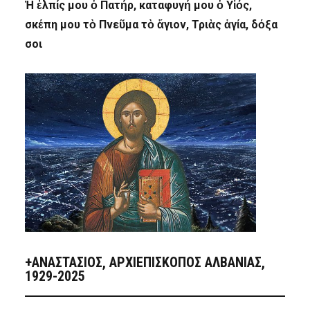
Ἡ ἐλπίς μου ὁ Πατήρ, καταφυγή μου ὁ Υἱός,
σκέπη μου τὸ Πνεῦμα τὸ ἅγιον, Τριὰς ἁγία, δόξα
σοι
+ΑΝΑΣΤΆΣΙΟΣ, ΑΡΧΙΕΠΊΣΚΟΠΟΣ ΑΛΒΑΝΊΑΣ,
1929-2025