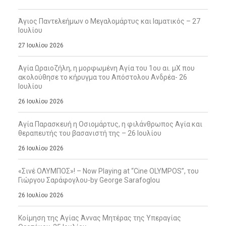
Άγιος Παντελεήμων ο Μεγαλομάρτυς και Ιαματικός – 27
Ιουλίου
27 Ιουλίου 2026
Αγία Ωραιοζήλη, η μορφωμένη Αγία του 1ου αι. μΧ που
ακολούθησε το κήρυγμα του Απόστολου Ανδρέα- 26
Ιουλίου
26 Ιουλίου 2026
Αγία Παρασκευή η Οσιομάρτυς, η φιλάνθρωπος Αγία και
θεραπευτής του βασανιστή της – 26 Ιουλίου
26 Ιουλίου 2026
«Σινέ ΟΛΥΜΠΟΣ»! – Now Playing at “Cine OLYMPOS”, του
Γιώργου Σαράφογλου-by George Sarafoglou
26 Ιουλίου 2026
Κοίμηση της Αγίας Άννας Μητέρας της Υπεραγίας