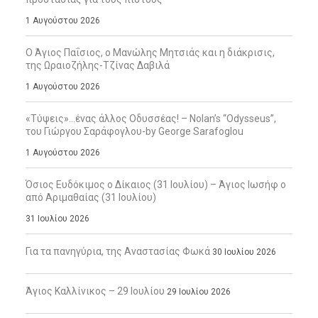
1 Αυγούστου 2026
Ο Άγιος Παΐσιος, ο Μανώλης Μητσιάς και η διάκρισις,
της Ωραιοζήλης-Τζίνας Δαβιλά
1 Αυγούστου 2026
«Τύψεις»…ένας άλλος Οδυσσέας! – Nolan’s “Odysseus”,
του Γιώργου Σαράφογλου-by George Sarafoglou
1 Αυγούστου 2026
Όσιος Ευδόκιμος ο Δίκαιος (31 Ιουλίου) – Άγιος Ιωσήφ ο
από Αριμαθαίας (31 Ιουλίου)
31 Ιουλίου 2026
Για τα πανηγύρια, της Αναστασίας Φωκά
30 Ιουλίου 2026
Άγιος Καλλίνικος – 29 Ιουλίου
29 Ιουλίου 2026