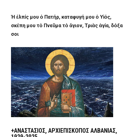
Ἡ ἐλπίς μου ὁ Πατήρ, καταφυγή μου ὁ Υἱός,
σκέπη μου τὸ Πνεῦμα τὸ ἅγιον, Τριὰς ἁγία, δόξα
σοι
+ΑΝΑΣΤΆΣΙΟΣ, ΑΡΧΙΕΠΊΣΚΟΠΟΣ ΑΛΒΑΝΊΑΣ,
1929-2025