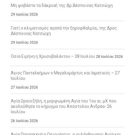
Μη φοβάστε τα δάκρυα!, της Δρ Δέσποινας Κατσώχη
29 Ιουλίου 2026
Γιατί ο κλιματισμός αγαπά την ξηροφθαλμία;, της Δρος
Δέσποινας Κατσώχη
29 Ιουλίου 2026
Οσία Ειρήνη η Χρυσοβαλάντου – 28 Ιουλίου
28 Ιουλίου 2026
Άγιος Παντελεήμων ο Μεγαλομάρτυς και Ιαματικός – 27
Ιουλίου
27 Ιουλίου 2026
Αγία Ωραιοζήλη, η μορφωμένη Αγία του 1ου αι. μΧ που
ακολούθησε το κήρυγμα του Απόστολου Ανδρέα- 26
Ιουλίου
26 Ιουλίου 2026
Αγία Παρασκευή η Οσιομάρτυς, η φιλάνθρωπος Αγία και