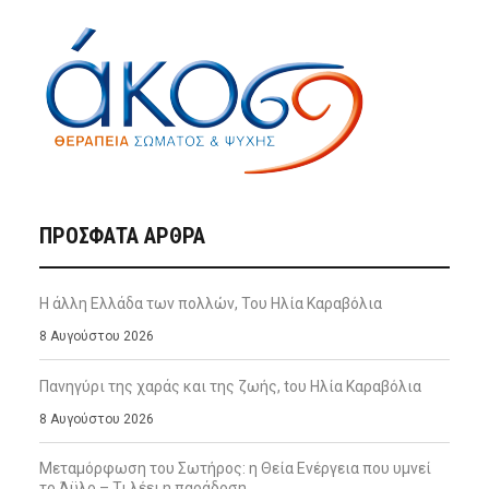
ΠΡΌΣΦΑΤΑ ΆΡΘΡΑ
Η άλλη Ελλάδα των πολλών, Του Ηλία Καραβόλια
8 Αυγούστου 2026
Πανηγύρι της χαράς και της ζωής, tου Ηλία Καραβόλια
8 Αυγούστου 2026
Μεταμόρφωση του Σωτήρος: η Θεία Ενέργεια που υμνεί
το Άϋλο – Τι λέει η παράδοση