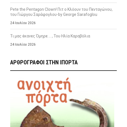
Pete the Pentagon Clown! Πιτ ο Κλόουν του Πενταγώνου,
του Γιώργου Σαράφογλου-by George Sarafoglou
24 Ιουλίου 2026
Τι μας έκανες Όμηρε … , Του Ηλία Καραβόλια
24 Ιουλίου 2026
ΑΡΘΡΟΓΡΑΦΟΙ ΣΤΗΝ IΠΟΡΤΑ