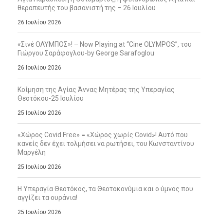
θεραπευτής του βασανιστή της – 26 Ιουλίου
26 Ιουλίου 2026
«Σινέ ΟΛΥΜΠΟΣ»! – Now Playing at “Cine OLYMPOS”, του
Γιώργου Σαράφογλου-by George Sarafoglou
26 Ιουλίου 2026
Κοίμηση της Αγίας Άννας Μητέρας της Υπεραγίας
Θεοτόκου-25 Ιουλίου
25 Ιουλίου 2026
«Χώρος Covid Free» = «Χώρος χωρίς Covid»! Αυτό που
κανείς δεν έχει τολμήσει να ρωτήσει, του Κωνσταντίνου
Μαργέλη
25 Ιουλίου 2026
Η Υπεραγία Θεοτόκος, τα Θεοτοκονύμια και ο ύμνος που
αγγίζει τα ουράνια!
25 Ιουλίου 2026