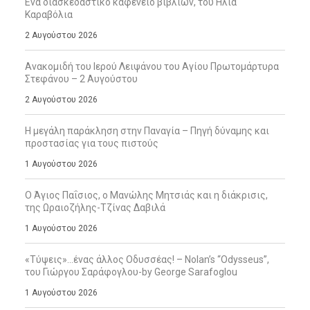
Ενα διασκεδαστικό καφενείο βιβλίων, του Ηλία
Καραβόλια
2 Αυγούστου 2026
Ανακομιδή του Ιερού Λειψάνου του Αγίου Πρωτομάρτυρα
Στεφάνου – 2 Αυγούστου
2 Αυγούστου 2026
Η μεγάλη παράκληση στην Παναγία – Πηγή δύναμης και
προστασίας για τους πιστούς
1 Αυγούστου 2026
Ο Άγιος Παΐσιος, ο Μανώλης Μητσιάς και η διάκρισις,
της Ωραιοζήλης-Τζίνας Δαβιλά
1 Αυγούστου 2026
«Τύψεις»…ένας άλλος Οδυσσέας! – Nolan’s “Odysseus”,
του Γιώργου Σαράφογλου-by George Sarafoglou
1 Αυγούστου 2026