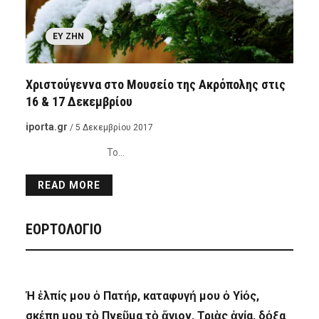
ΕΥ ΖΗΝ
Χριστούγεννα στο Μουσείο της Ακρόπολης στις
16 & 17 Δεκεμβρίου
iporta.gr
/ 5 Δεκεμβρίου 2017
Το…
READ MORE
ΕΟΡΤΟΛΟΓΙΟ
Ἡ ἐλπίς μου ὁ Πατήρ, καταφυγή μου ὁ Υἱός,
σκέπη μου τὸ Πνεῦμα τὸ ἅγιον, Τριὰς ἁγία, δόξα