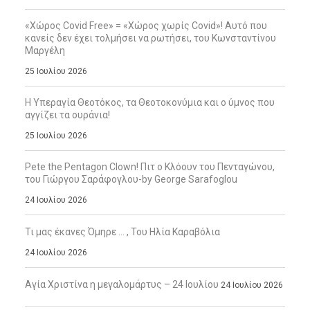
«Χώρος Covid Free» = «Χώρος χωρίς Covid»! Αυτό που
κανείς δεν έχει τολμήσει να ρωτήσει, του Κωνσταντίνου
Μαργέλη
25 Ιουλίου 2026
Η Υπεραγία Θεοτόκος, τα Θεοτοκονύμια και ο ύμνος που
αγγίζει τα ουράνια!
25 Ιουλίου 2026
Pete the Pentagon Clown! Πιτ ο Κλόουν του Πενταγώνου,
του Γιώργου Σαράφογλου-by George Sarafoglou
24 Ιουλίου 2026
Τι μας έκανες Όμηρε … , Του Ηλία Καραβόλια
24 Ιουλίου 2026
Αγία Χριστίνα η μεγαλομάρτυς – 24 Ιουλίου
24 Ιουλίου 2026