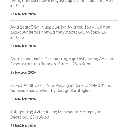
Άγιος Παντελεήμων ο Μεγαλομάρτυς και Ιαματικός – 27
Ιουλίου
27 Ιουλίου 2026
Αγία Ωραιοζήλη, η μορφωμένη Αγία του 1ου αι. μΧ που
ακολούθησε το κήρυγμα του Απόστολου Ανδρέα- 26
Ιουλίου
26 Ιουλίου 2026
Αγία Παρασκευή η Οσιομάρτυς, η φιλάνθρωπος Αγία και
θεραπευτής του βασανιστή της – 26 Ιουλίου
26 Ιουλίου 2026
«Σινέ ΟΛΥΜΠΟΣ»! – Now Playing at “Cine OLYMPOS”, του
Γιώργου Σαράφογλου-by George Sarafoglou
26 Ιουλίου 2026
Κοίμηση της Αγίας Άννας Μητέρας της Υπεραγίας
Θεοτόκου-25 Ιουλίου
25 Ιουλίου 2026