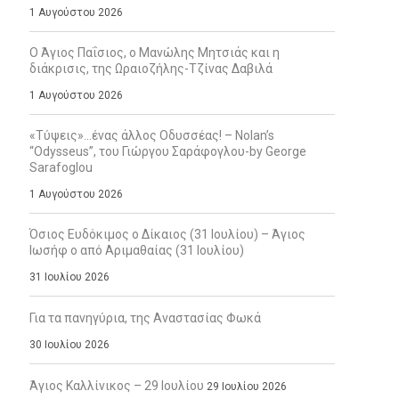
1 Αυγούστου 2026
Ο Άγιος Παΐσιος, ο Μανώλης Μητσιάς και η
διάκρισις, της Ωραιοζήλης-Τζίνας Δαβιλά
1 Αυγούστου 2026
«Τύψεις»…ένας άλλος Οδυσσέας! – Nolan’s
“Odysseus”, του Γιώργου Σαράφογλου-by George
Sarafoglou
1 Αυγούστου 2026
Όσιος Ευδόκιμος ο Δίκαιος (31 Ιουλίου) – Άγιος
Ιωσήφ ο από Αριμαθαίας (31 Ιουλίου)
31 Ιουλίου 2026
Για τα πανηγύρια, της Αναστασίας Φωκά
30 Ιουλίου 2026
Άγιος Καλλίνικος – 29 Ιουλίου
29 Ιουλίου 2026