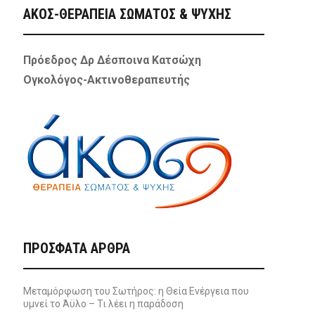
ΑΚΟΣ-ΘΕΡΑΠΕΙΑ ΣΩΜΑΤΟΣ & ΨΥΧΗΣ
Πρόεδρος Δρ Δέσποινα Κατσώχη
Ογκολόγος-Ακτινοθεραπευτής
ΠΡΌΣΦΑΤΑ ΆΡΘΡΑ
Μεταμόρφωση του Σωτήρος: η Θεία Ενέργεια που
υμνεί το Άϋλο – Τι λέει η παράδοση