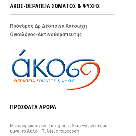
ΑΚΟΣ-ΘΕΡΑΠΕΙΑ ΣΩΜΑΤΟΣ & ΨΥΧΗΣ
Πρόεδρος Δρ Δέσποινα Κατσώχη
Ογκολόγος-Ακτινοθεραπευτής
ΠΡΌΣΦΑΤΑ ΆΡΘΡΑ
Μεταμόρφωση του Σωτήρος: η Θεία Ενέργεια που
υμνεί το Άϋλο – Τι λέει η παράδοση