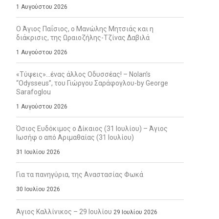
1 Αυγούστου 2026
Ο Άγιος Παΐσιος, ο Μανώλης Μητσιάς και η
διάκρισις, της Ωραιοζήλης-Τζίνας Δαβιλά
1 Αυγούστου 2026
«Τύψεις»…ένας άλλος Οδυσσέας! – Nolan’s
“Odysseus”, του Γιώργου Σαράφογλου-by George
Sarafoglou
1 Αυγούστου 2026
Όσιος Ευδόκιμος ο Δίκαιος (31 Ιουλίου) – Άγιος
Ιωσήφ ο από Αριμαθαίας (31 Ιουλίου)
31 Ιουλίου 2026
Για τα πανηγύρια, της Αναστασίας Φωκά
30 Ιουλίου 2026
Άγιος Καλλίνικος – 29 Ιουλίου
29 Ιουλίου 2026