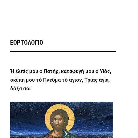
ΕΟΡΤΟΛΟΓΙΟ
Ἡ ἐλπίς μου ὁ Πατήρ, καταφυγή μου ὁ Υἱός,
σκέπη μου τὸ Πνεῦμα τὸ ἅγιον, Τριὰς ἁγία,
δόξα σοι