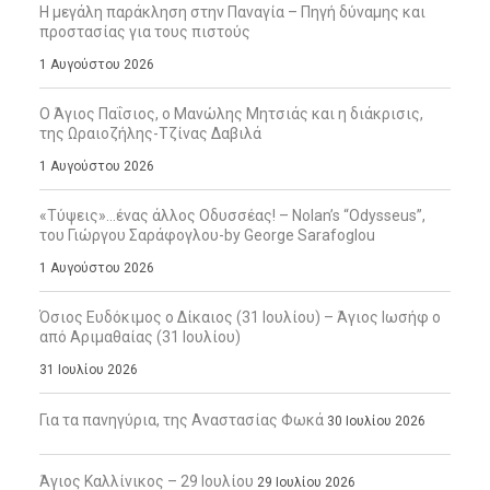
Η μεγάλη παράκληση στην Παναγία – Πηγή δύναμης και
προστασίας για τους πιστούς
1 Αυγούστου 2026
Ο Άγιος Παΐσιος, ο Μανώλης Μητσιάς και η διάκρισις,
της Ωραιοζήλης-Τζίνας Δαβιλά
1 Αυγούστου 2026
«Τύψεις»…ένας άλλος Οδυσσέας! – Nolan’s “Odysseus”,
του Γιώργου Σαράφογλου-by George Sarafoglou
1 Αυγούστου 2026
Όσιος Ευδόκιμος ο Δίκαιος (31 Ιουλίου) – Άγιος Ιωσήφ ο
από Αριμαθαίας (31 Ιουλίου)
31 Ιουλίου 2026
Για τα πανηγύρια, της Αναστασίας Φωκά
30 Ιουλίου 2026
Άγιος Καλλίνικος – 29 Ιουλίου
29 Ιουλίου 2026