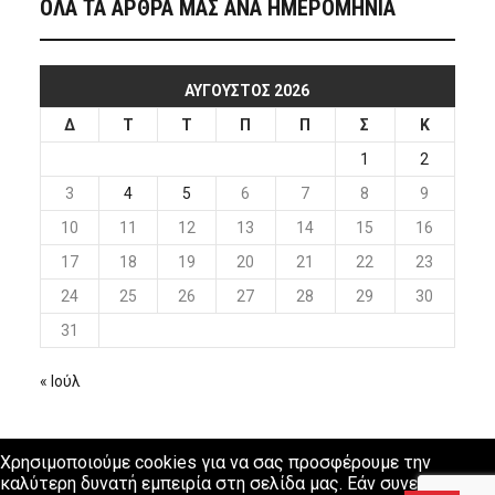
ΟΛΑ ΤΑ ΑΡΘΡΑ ΜΑΣ ΑΝΑ ΗΜΕΡΟΜΗΝΙΑ
ΑΎΓΟΥΣΤΟΣ 2026
Δ
Τ
Τ
Π
Π
Σ
Κ
1
2
3
4
5
6
7
8
9
10
11
12
13
14
15
16
17
18
19
20
21
22
23
24
25
26
27
28
29
30
31
« Ιούλ
Χρησιμοποιούμε cookies για να σας προσφέρουμε την
καλύτερη δυνατή εμπειρία στη σελίδα μας. Εάν συνεχίσετε να