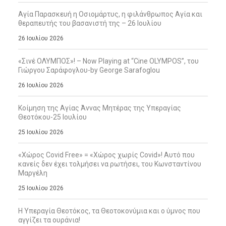
Αγία Παρασκευή η Οσιομάρτυς, η φιλάνθρωπος Αγία και
θεραπευτής του βασανιστή της – 26 Ιουλίου
26 Ιουλίου 2026
«Σινέ ΟΛΥΜΠΟΣ»! – Now Playing at “Cine OLYMPOS”, του
Γιώργου Σαράφογλου-by George Sarafoglou
26 Ιουλίου 2026
Κοίμηση της Αγίας Άννας Μητέρας της Υπεραγίας
Θεοτόκου-25 Ιουλίου
25 Ιουλίου 2026
«Χώρος Covid Free» = «Χώρος χωρίς Covid»! Αυτό που
κανείς δεν έχει τολμήσει να ρωτήσει, του Κωνσταντίνου
Μαργέλη
25 Ιουλίου 2026
Η Υπεραγία Θεοτόκος, τα Θεοτοκονύμια και ο ύμνος που
αγγίζει τα ουράνια!