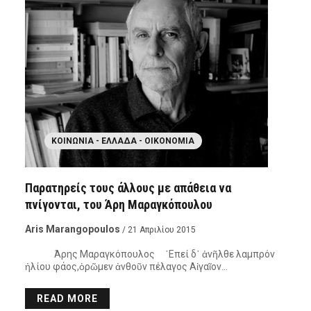
ΚΟΙΝΩΝΊΑ - ΕΛΛΆΔΑ - ΟΙΚΟΝΟΜΊΑ
Παρατηρείς τους άλλους με απάθεια να
πνίγονται, του Άρη Μαραγκόπουλου
Aris Marangopoulos
/ 21 Απριλίου 2015
Άρης Μαραγκόπουλος ᾽Επεί δ᾽ ἀνῆλθε λαμπρόν
ἡλίου φάος,ὁρῶμεν ἀνθοῦν πέλαγος Αἰγαῖον…
READ MORE