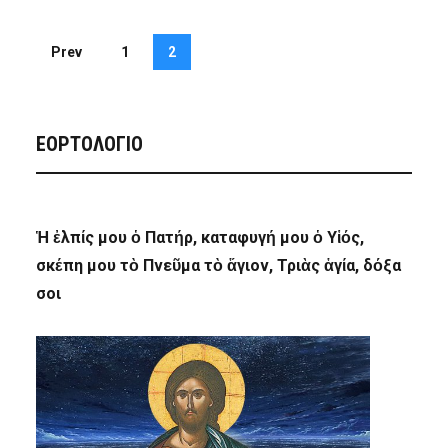
Prev
1
2
ΕΟΡΤΟΛΟΓΙΟ
Ἡ ἐλπίς μου ὁ Πατήρ, καταφυγή μου ὁ Υἱός,
σκέπη μου τὸ Πνεῦμα τὸ ἅγιον, Τριὰς ἁγία, δόξα
σοι