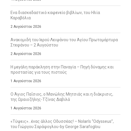
Ενα διασκεδαστικό καφενείο βιβλίων, του Ηλία
Καραβόλια
2 Αυγούστου 2026
Ανακομιδή του Ιερού Λειψάνου του Αγίου Πρωτομάρτυρα
Στεφάνου – 2 Αυγούστου
2 Αυγούστου 2026
Η μεγάλη παράκληση στην Παναγία – Πηγή δύναμης και
προστασίας για τους πιστούς
1 Αυγούστου 2026
Ο Άγιος Παΐσιος, ο Μανώλης Μητσιάς και η διάκρισις,
της Ωραιοζήλης-Τζίνας Δαβιλά
1 Αυγούστου 2026
«Τύψεις»…ένας άλλος Οδυσσέας! – Nolan’s “Odysseus”,
του Γιώργου Σαράφογλου-by George Sarafoglou