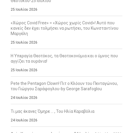
Θεοτόκου-25 Ιουλίου
25 Ιουλίου 2026
«Χώρος Covid Free» = «Χώρος χωρίς Covid»! Αυτό που
κανείς δεν έχει τολμήσει να ρωτήσει, του Κωνσταντίνου
Μαργέλη
25 Ιουλίου 2026
Η Υπεραγία Θεοτόκος, τα Θεοτοκονύμια και ο ύμνος που
αγγίζει τα ουράνια!
25 Ιουλίου 2026
Pete the Pentagon Clown! Πιτ ο Κλόουν του Πενταγώνου,
του Γιώργου Σαράφογλου-by George Sarafoglou
24 Ιουλίου 2026
Τι μας έκανες Όμηρε … , Του Ηλία Καραβόλια
24 Ιουλίου 2026