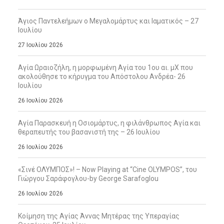
Άγιος Παντελεήμων ο Μεγαλομάρτυς και Ιαματικός – 27
Ιουλίου
27 Ιουλίου 2026
Αγία Ωραιοζήλη, η μορφωμένη Αγία του 1ου αι. μΧ που
ακολούθησε το κήρυγμα του Απόστολου Ανδρέα- 26
Ιουλίου
26 Ιουλίου 2026
Αγία Παρασκευή η Οσιομάρτυς, η φιλάνθρωπος Αγία και
θεραπευτής του βασανιστή της – 26 Ιουλίου
26 Ιουλίου 2026
«Σινέ ΟΛΥΜΠΟΣ»! – Now Playing at “Cine OLYMPOS”, του
Γιώργου Σαράφογλου-by George Sarafoglou
26 Ιουλίου 2026
Κοίμηση της Αγίας Άννας Μητέρας της Υπεραγίας