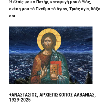
Ἡ ἐλπίς μου ὁ Πατήρ, καταφυγή μου ὁ Υἱός,
σκέπη μου τὸ Πνεῦμα τὸ ἅγιον, Τριὰς ἁγία, δόξα
σοι
+ΑΝΑΣΤΆΣΙΟΣ, ΑΡΧΙΕΠΊΣΚΟΠΟΣ ΑΛΒΑΝΊΑΣ,
1929-2025