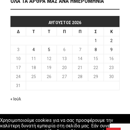
ΟΛΑ ΤΑ ΑΡΘΡΑ ΜΑΣ ΑΝΑ ΗΜΕΡΟΜΗΝΙΑ
ΑΎΓΟΥΣΤΟΣ 2026
Δ
Τ
Τ
Π
Π
Σ
Κ
1
2
3
4
5
6
7
8
9
10
11
12
13
14
15
16
17
18
19
20
21
22
23
24
25
26
27
28
29
30
31
« Ιούλ
Χρησιμοποιούμε cookies για να σας προσφέρουμε την
καλύτερη δυνατή εμπειρία στη σελίδα μας. Εάν συνεχίσετε να