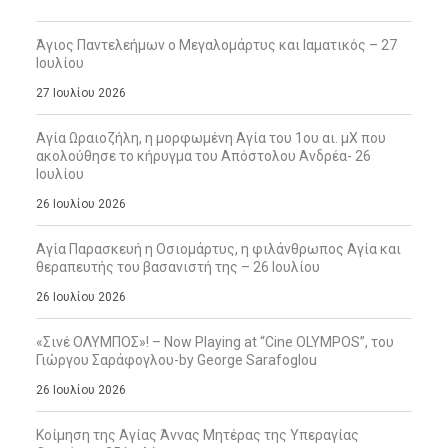
Άγιος Παντελεήμων ο Μεγαλομάρτυς και Ιαματικός – 27
Ιουλίου
27 Ιουλίου 2026
Αγία Ωραιοζήλη, η μορφωμένη Αγία του 1ου αι. μΧ που
ακολούθησε το κήρυγμα του Απόστολου Ανδρέα- 26
Ιουλίου
26 Ιουλίου 2026
Αγία Παρασκευή η Οσιομάρτυς, η φιλάνθρωπος Αγία και
θεραπευτής του βασανιστή της – 26 Ιουλίου
26 Ιουλίου 2026
«Σινέ ΟΛΥΜΠΟΣ»! – Now Playing at “Cine OLYMPOS”, του
Γιώργου Σαράφογλου-by George Sarafoglou
26 Ιουλίου 2026
Κοίμηση της Αγίας Άννας Μητέρας της Υπεραγίας