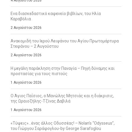
4 Αυγούστου 2026
Ενα διασκεδαστικό καφενείο βιβλίων, του Ηλία
Καραβόλια
2 Αυγούστου 2026
Ανακομιδή του Ιερού Λειψάνου του Αγίου Πρωτομάρτυρα
Στεφάνου – 2 Αυγούστου
2 Αυγούστου 2026
Η μεγάλη παράκληση στην Παναγία – Πηγή δύναμης και
προστασίας για τους πιστούς
1 Αυγούστου 2026
Ο Άγιος Παΐσιος, ο Μανώλης Μητσιάς και η διάκρισις,
της Ωραιοζήλης-Τζίνας Δαβιλά
1 Αυγούστου 2026
«Τύψεις»…ένας άλλος Οδυσσέας! – Nolan’s “Odysseus”,
του Γιώργου Σαράφογλου-by George Sarafoglou