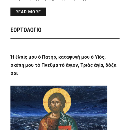
READ MORE
ΕΟΡΤΟΛΟΓΙΟ
Ἡ ἐλπίς μου ὁ Πατήρ, καταφυγή μου ὁ Υἱός,
σκέπη μου τὸ Πνεῦμα τὸ ἅγιον, Τριὰς ἁγία, δόξα
σοι