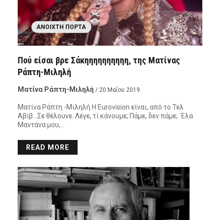
ΑΝΟΙΧΤΉ ΠΌΡΤΑ
Πού είσαι βρε Σάκηηηηηηηηηη, της Ματίνας
Ράπτη-Μιληλή
Ματίνα Ράπτη-Μιληλή
/ 20 Μαΐου 2019
Ματίνα Ράπτη -Μιληλή Η Εurovision είναι, από το Τελ
Αβίβ…Σε θέλουνε. Λέγε, τί κάνουμε; Πάμε, δεν πάμε; ΄Ελα
Μαντάνα μου,…
READ MORE