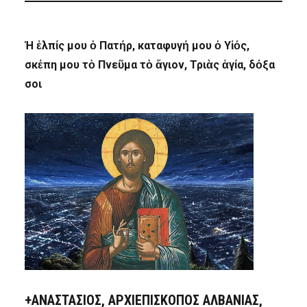
Ἡ ἐλπίς μου ὁ Πατήρ, καταφυγή μου ὁ Υἱός,
σκέπη μου τὸ Πνεῦμα τὸ ἅγιον, Τριὰς ἁγία, δόξα
σοι
+ΑΝΑΣΤΆΣΙΟΣ, ΑΡΧΙΕΠΊΣΚΟΠΟΣ ΑΛΒΑΝΊΑΣ,