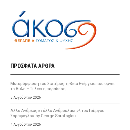
ΠΡΌΣΦΑΤΑ ΆΡΘΡΑ
Μεταμόρφωση του Σωτήρος: η Θεία Ενέργεια που υμνεί
το Άϋλο – Τι λέει η παράδοση
5 Αυγούστου 2026
Άλλο Ανδρέας κι άλλο Ανδρουλάκης!, του Γιώργου
Σαράφογλου-by George Sarafoglou
4 Αυγούστου 2026