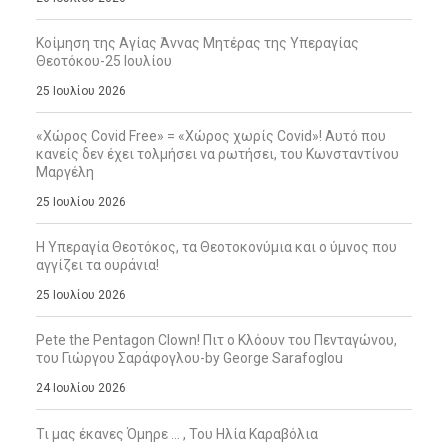
Κοίμηση της Αγίας Άννας Μητέρας της Υπεραγίας
Θεοτόκου-25 Ιουλίου
25 Ιουλίου 2026
«Χώρος Covid Free» = «Χώρος χωρίς Covid»! Αυτό που
κανείς δεν έχει τολμήσει να ρωτήσει, του Κωνσταντίνου
Μαργέλη
25 Ιουλίου 2026
Η Υπεραγία Θεοτόκος, τα Θεοτοκονύμια και ο ύμνος που
αγγίζει τα ουράνια!
25 Ιουλίου 2026
Pete the Pentagon Clown! Πιτ ο Κλόουν του Πενταγώνου,
του Γιώργου Σαράφογλου-by George Sarafoglou
24 Ιουλίου 2026
Τι μας έκανες Όμηρε … , Του Ηλία Καραβόλια