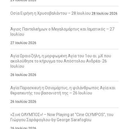
29 Ιουλίου 2026
Οσία Ειρήνη η Χρυσοβαλάντου – 28 Ιουλίου
28 Ιουλίου 2026
Άγιος Παντελεήμων ο Μεγαλομάρτυς και Ιαματικός – 27
Ιουλίου
27 Ιουλίου 2026
Αγία Ωραιοζήλη, η μορφωμένη Αγία του 1ου αι. μΧ που
ακολούθησε το κήρυγμα του Απόστολου Ανδρέα- 26
Ιουλίου
26 Ιουλίου 2026
Αγία Παρασκευή η Οσιομάρτυς, η φιλάνθρωπος Αγία και
θεραπευτής του βασανιστή της – 26 Ιουλίου
26 Ιουλίου 2026
«Σινέ ΟΛΥΜΠΟΣ»! – Now Playing at “Cine OLYMPOS”, του
Γιώργου Σαράφογλου-by George Sarafoglou
26 Ιουλίου 2026