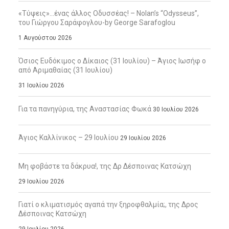
«Τύψεις»…ένας άλλος Οδυσσέας! – Nolan’s “Odysseus”,
του Γιώργου Σαράφογλου-by George Sarafoglou
1 Αυγούστου 2026
Όσιος Ευδόκιμος ο Δίκαιος (31 Ιουλίου) – Άγιος Ιωσήφ ο
από Αριμαθαίας (31 Ιουλίου)
31 Ιουλίου 2026
Για τα πανηγύρια, της Αναστασίας Φωκά
30 Ιουλίου 2026
Άγιος Καλλίνικος – 29 Ιουλίου
29 Ιουλίου 2026
Μη φοβάστε τα δάκρυα!, της Δρ Δέσποινας Κατσώχη
29 Ιουλίου 2026
Γιατί ο κλιματισμός αγαπά την ξηροφθαλμία;, της Δρος
Δέσποινας Κατσώχη