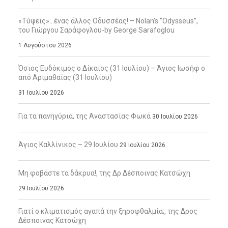
«Τύψεις»…ένας άλλος Οδυσσέας! – Nolan’s “Odysseus”,
του Γιώργου Σαράφογλου-by George Sarafoglou
1 Αυγούστου 2026
Όσιος Ευδόκιμος ο Δίκαιος (31 Ιουλίου) – Άγιος Ιωσήφ ο
από Αριμαθαίας (31 Ιουλίου)
31 Ιουλίου 2026
Για τα πανηγύρια, της Αναστασίας Φωκά
30 Ιουλίου 2026
Άγιος Καλλίνικος – 29 Ιουλίου
29 Ιουλίου 2026
Μη φοβάστε τα δάκρυα!, της Δρ Δέσποινας Κατσώχη
29 Ιουλίου 2026
Γιατί ο κλιματισμός αγαπά την ξηροφθαλμία;, της Δρος
Δέσποινας Κατσώχη