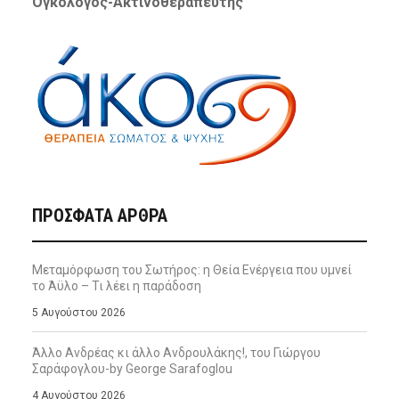
Ογκολόγος-Ακτινοθεραπευτής
ΠΡΌΣΦΑΤΑ ΆΡΘΡΑ
Μεταμόρφωση του Σωτήρος: η Θεία Ενέργεια που υμνεί
το Άϋλο – Τι λέει η παράδοση
5 Αυγούστου 2026
Άλλο Ανδρέας κι άλλο Ανδρουλάκης!, του Γιώργου
Σαράφογλου-by George Sarafoglou
4 Αυγούστου 2026