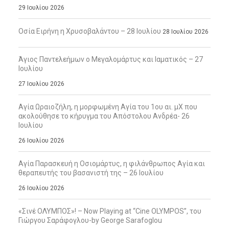
29 Ιουλίου 2026
Οσία Ειρήνη η Χρυσοβαλάντου – 28 Ιουλίου
28 Ιουλίου 2026
Άγιος Παντελεήμων ο Μεγαλομάρτυς και Ιαματικός – 27
Ιουλίου
27 Ιουλίου 2026
Αγία Ωραιοζήλη, η μορφωμένη Αγία του 1ου αι. μΧ που
ακολούθησε το κήρυγμα του Απόστολου Ανδρέα- 26
Ιουλίου
26 Ιουλίου 2026
Αγία Παρασκευή η Οσιομάρτυς, η φιλάνθρωπος Αγία και
θεραπευτής του βασανιστή της – 26 Ιουλίου
26 Ιουλίου 2026
«Σινέ ΟΛΥΜΠΟΣ»! – Now Playing at “Cine OLYMPOS”, του
Γιώργου Σαράφογλου-by George Sarafoglou