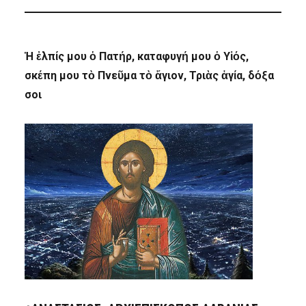
Ἡ ἐλπίς μου ὁ Πατήρ, καταφυγή μου ὁ Υἱός,
σκέπη μου τὸ Πνεῦμα τὸ ἅγιον, Τριὰς ἁγία, δόξα
σοι