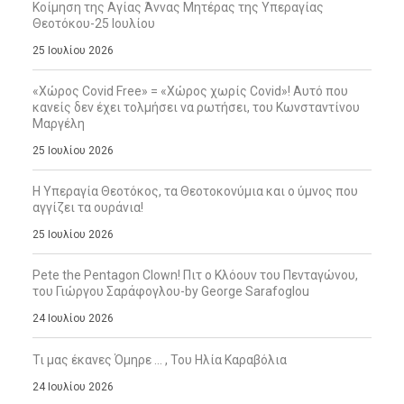
Κοίμηση της Αγίας Άννας Μητέρας της Υπεραγίας
Θεοτόκου-25 Ιουλίου
25 Ιουλίου 2026
«Χώρος Covid Free» = «Χώρος χωρίς Covid»! Αυτό που
κανείς δεν έχει τολμήσει να ρωτήσει, του Κωνσταντίνου
Μαργέλη
25 Ιουλίου 2026
Η Υπεραγία Θεοτόκος, τα Θεοτοκονύμια και ο ύμνος που
αγγίζει τα ουράνια!
25 Ιουλίου 2026
Pete the Pentagon Clown! Πιτ ο Κλόουν του Πενταγώνου,
του Γιώργου Σαράφογλου-by George Sarafoglou
24 Ιουλίου 2026
Τι μας έκανες Όμηρε … , Του Ηλία Καραβόλια
24 Ιουλίου 2026