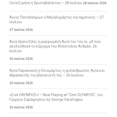
Οσία Ειρήνη η Χρυσοβαλάντου – 28 Ιουλίου
28 Ιουλίου 2026
Άγιος Παντελεήμων ο Μεγαλομάρτυς και Ιαματικός – 27
Ιουλίου
27 Ιουλίου 2026
Αγία Ωραιοζήλη, η μορφωμένη Αγία του 1ου αι. μΧ που
ακολούθησε το κήρυγμα του Απόστολου Ανδρέα- 26
Ιουλίου
26 Ιουλίου 2026
Αγία Παρασκευή η Οσιομάρτυς, η φιλάνθρωπος Αγία και
θεραπευτής του βασανιστή της – 26 Ιουλίου
26 Ιουλίου 2026
«Σινέ ΟΛΥΜΠΟΣ»! – Now Playing at “Cine OLYMPOS”, του
Γιώργου Σαράφογλου-by George Sarafoglou
26 Ιουλίου 2026