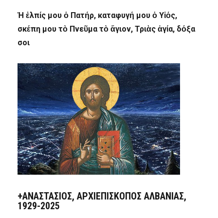
Ἡ ἐλπίς μου ὁ Πατήρ, καταφυγή μου ὁ Υἱός,
σκέπη μου τὸ Πνεῦμα τὸ ἅγιον, Τριὰς ἁγία, δόξα
σοι
+ΑΝΑΣΤΆΣΙΟΣ, ΑΡΧΙΕΠΊΣΚΟΠΟΣ ΑΛΒΑΝΊΑΣ,
1929-2025