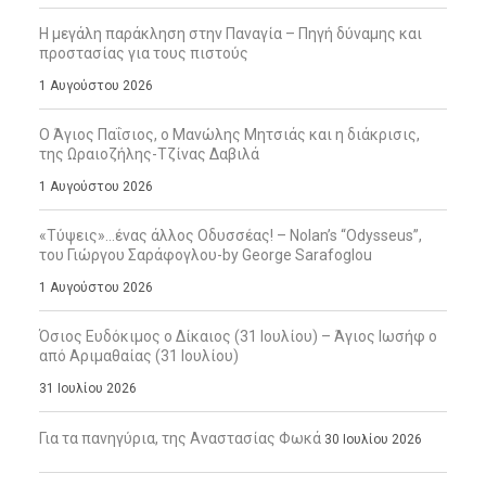
Η μεγάλη παράκληση στην Παναγία – Πηγή δύναμης και
προστασίας για τους πιστούς
1 Αυγούστου 2026
Ο Άγιος Παΐσιος, ο Μανώλης Μητσιάς και η διάκρισις,
της Ωραιοζήλης-Τζίνας Δαβιλά
1 Αυγούστου 2026
«Τύψεις»…ένας άλλος Οδυσσέας! – Nolan’s “Odysseus”,
του Γιώργου Σαράφογλου-by George Sarafoglou
1 Αυγούστου 2026
Όσιος Ευδόκιμος ο Δίκαιος (31 Ιουλίου) – Άγιος Ιωσήφ ο
από Αριμαθαίας (31 Ιουλίου)
31 Ιουλίου 2026
Για τα πανηγύρια, της Αναστασίας Φωκά
30 Ιουλίου 2026