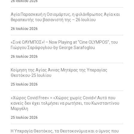
26 Ιουλίου 2026
Αγία Παρασκευή η Οσιομάρτυς, η φιλάνθρωπος Αγία και
θεραπευτής του βασανιστή της – 26 Ιουλίου
26 Ιουλίου 2026
«Σινέ ΟΛΥΜΠΟΣ»! – Now Playing at “Cine OLYMPOS”, του
Γιώργου Σαράφογλου-by George Sarafoglou
26 Ιουλίου 2026
Κοίμηση της Αγίας Άννας Μητέρας της Υπεραγίας
Θεοτόκου-25 Ιουλίου
25 Ιουλίου 2026
«Χώρος Covid Free» = «Χώρος χωρίς Covid»! Αυτό που
κανείς δεν έχει τολμήσει να ρωτήσει, του Κωνσταντίνου
Μαργέλη
25 Ιουλίου 2026
Η Υπεραγία Θεοτόκος, τα Θεοτοκονύμια και ο ύμνος που