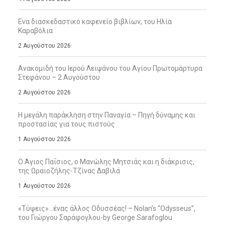
Ενα διασκεδαστικό καφενείο βιβλίων, του Ηλία
Καραβόλια
2 Αυγούστου 2026
Ανακομιδή του Ιερού Λειψάνου του Αγίου Πρωτομάρτυρα
Στεφάνου – 2 Αυγούστου
2 Αυγούστου 2026
Η μεγάλη παράκληση στην Παναγία – Πηγή δύναμης και
προστασίας για τους πιστούς
1 Αυγούστου 2026
Ο Άγιος Παΐσιος, ο Μανώλης Μητσιάς και η διάκρισις,
της Ωραιοζήλης-Τζίνας Δαβιλά
1 Αυγούστου 2026
«Τύψεις»…ένας άλλος Οδυσσέας! – Nolan’s “Odysseus”,
του Γιώργου Σαράφογλου-by George Sarafoglou