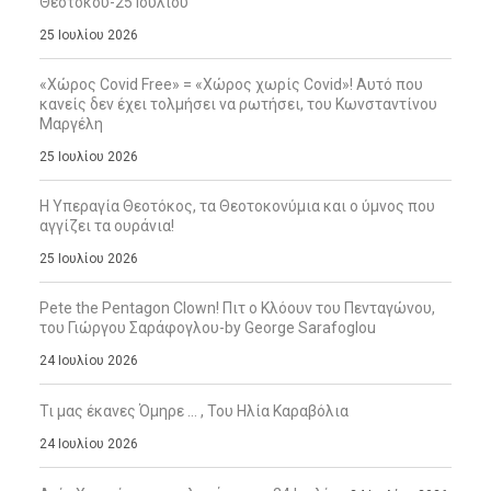
Θεοτόκου-25 Ιουλίου
25 Ιουλίου 2026
«Χώρος Covid Free» = «Χώρος χωρίς Covid»! Αυτό που
κανείς δεν έχει τολμήσει να ρωτήσει, του Κωνσταντίνου
Μαργέλη
25 Ιουλίου 2026
Η Υπεραγία Θεοτόκος, τα Θεοτοκονύμια και ο ύμνος που
αγγίζει τα ουράνια!
25 Ιουλίου 2026
Pete the Pentagon Clown! Πιτ ο Κλόουν του Πενταγώνου,
του Γιώργου Σαράφογλου-by George Sarafoglou
24 Ιουλίου 2026
Τι μας έκανες Όμηρε … , Του Ηλία Καραβόλια
24 Ιουλίου 2026