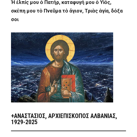
Ἡ ἐλπίς μου ὁ Πατήρ, καταφυγή μου ὁ Υἱός,
σκέπη μου τὸ Πνεῦμα τὸ ἅγιον, Τριὰς ἁγία, δόξα
σοι
+ΑΝΑΣΤΆΣΙΟΣ, ΑΡΧΙΕΠΊΣΚΟΠΟΣ ΑΛΒΑΝΊΑΣ,
1929-2025