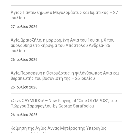
Άγιος Παντελεήμων ο Μεγαλομάρτυς και Ιαματικός – 27
Ιουλίου
27 Ιουλίου 2026
Αγία Ωραιοζήλη, η μορφωμένη Αγία του 1ου αι. μΧ που
ακολούθησε το κήρυγμα του Απόστολου Ανδρέα- 26
Ιουλίου
26 Ιουλίου 2026
Αγία Παρασκευή η Οσιομάρτυς, η φιλάνθρωπος Αγία και
θεραπευτής του βασανιστή της – 26 Ιουλίου
26 Ιουλίου 2026
«Σινέ ΟΛΥΜΠΟΣ»! – Now Playing at “Cine OLYMPOS”, του
Γιώργου Σαράφογλου-by George Sarafoglou
26 Ιουλίου 2026
Κοίμηση της Αγίας Άννας Μητέρας της Υπεραγίας