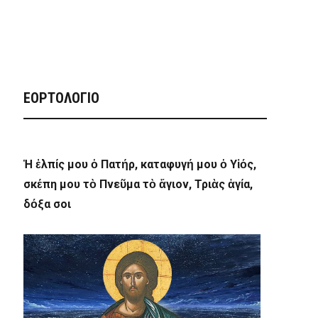
ΕΟΡΤΟΛΟΓΙΟ
Ἡ ἐλπίς μου ὁ Πατήρ, καταφυγή μου ὁ Υἱός,
σκέπη μου τὸ Πνεῦμα τὸ ἅγιον, Τριὰς ἁγία,
δόξα σοι