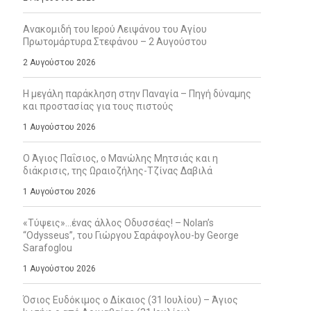
Ανακομιδή του Ιερού Λειψάνου του Αγίου
Πρωτομάρτυρα Στεφάνου – 2 Αυγούστου
2 Αυγούστου 2026
Η μεγάλη παράκληση στην Παναγία – Πηγή δύναμης
και προστασίας για τους πιστούς
1 Αυγούστου 2026
Ο Άγιος Παΐσιος, ο Μανώλης Μητσιάς και η
διάκρισις, της Ωραιοζήλης-Τζίνας Δαβιλά
1 Αυγούστου 2026
«Τύψεις»…ένας άλλος Οδυσσέας! – Nolan’s
“Odysseus”, του Γιώργου Σαράφογλου-by George
Sarafoglou
1 Αυγούστου 2026
Όσιος Ευδόκιμος ο Δίκαιος (31 Ιουλίου) – Άγιος