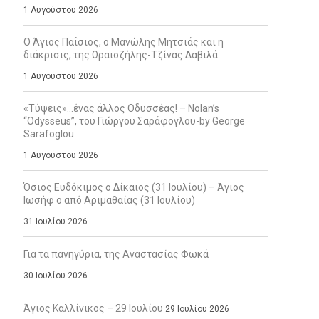
1 Αυγούστου 2026
Ο Άγιος Παΐσιος, ο Μανώλης Μητσιάς και η
διάκρισις, της Ωραιοζήλης-Τζίνας Δαβιλά
1 Αυγούστου 2026
«Τύψεις»…ένας άλλος Οδυσσέας! – Nolan’s
“Odysseus”, του Γιώργου Σαράφογλου-by George
Sarafoglou
1 Αυγούστου 2026
Όσιος Ευδόκιμος ο Δίκαιος (31 Ιουλίου) – Άγιος
Ιωσήφ ο από Αριμαθαίας (31 Ιουλίου)
31 Ιουλίου 2026
Για τα πανηγύρια, της Αναστασίας Φωκά
30 Ιουλίου 2026
Άγιος Καλλίνικος – 29 Ιουλίου
29 Ιουλίου 2026