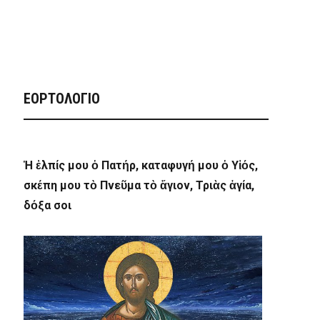
ΕΟΡΤΟΛΟΓΙΟ
Ἡ ἐλπίς μου ὁ Πατήρ, καταφυγή μου ὁ Υἱός,
σκέπη μου τὸ Πνεῦμα τὸ ἅγιον, Τριὰς ἁγία,
δόξα σοι