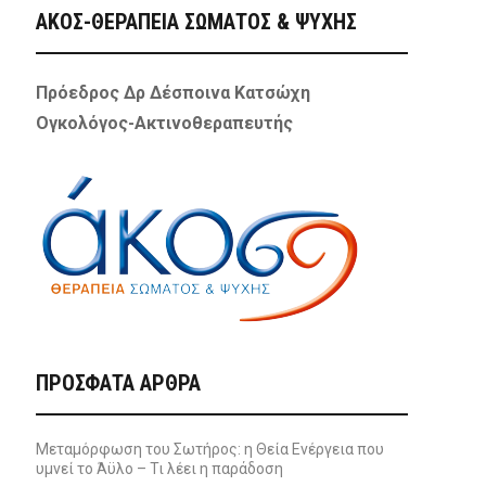
ΑΚΟΣ-ΘΕΡΑΠΕΙΑ ΣΩΜΑΤΟΣ & ΨΥΧΗΣ
Πρόεδρος Δρ Δέσποινα Κατσώχη
Ογκολόγος-Ακτινοθεραπευτής
ΠΡΌΣΦΑΤΑ ΆΡΘΡΑ
Μεταμόρφωση του Σωτήρος: η Θεία Ενέργεια που
υμνεί το Άϋλο – Τι λέει η παράδοση