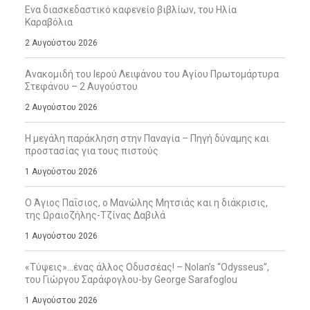
Ενα διασκεδαστικό καφενείο βιβλίων, του Ηλία
Καραβόλια
2 Αυγούστου 2026
Ανακομιδή του Ιερού Λειψάνου του Αγίου Πρωτομάρτυρα
Στεφάνου – 2 Αυγούστου
2 Αυγούστου 2026
Η μεγάλη παράκληση στην Παναγία – Πηγή δύναμης και
προστασίας για τους πιστούς
1 Αυγούστου 2026
Ο Άγιος Παΐσιος, ο Μανώλης Μητσιάς και η διάκρισις,
της Ωραιοζήλης-Τζίνας Δαβιλά
1 Αυγούστου 2026
«Τύψεις»…ένας άλλος Οδυσσέας! – Nolan’s “Odysseus”,
του Γιώργου Σαράφογλου-by George Sarafoglou
1 Αυγούστου 2026