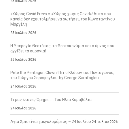
25 Ιουλίου 2026
«Χώρος Covid Free» = «Χώρος χωρίς Covid»! Αυτό που
κανείς δεν έχει τολμήσει να ρωτήσει, του Κωνσταντίνου
Μαργέλη
25 Ιουλίου 2026
Η Υπεραγία Θεοτόκος, τα Θεοτοκονύμια και ο ύμνος που
αγγίζει τα ουράνια!
25 Ιουλίου 2026
Pete the Pentagon Clown! Πιτ ο Κλόουν του Πενταγώνου,
του Γιώργου Σαράφογλου-by George Sarafoglou
24 Ιουλίου 2026
Τι μας έκανες Όμηρε … , Του Ηλία Καραβόλια
24 Ιουλίου 2026
Αγία Χριστίνα η μεγαλομάρτυς – 24 Ιουλίου
24 Ιουλίου 2026