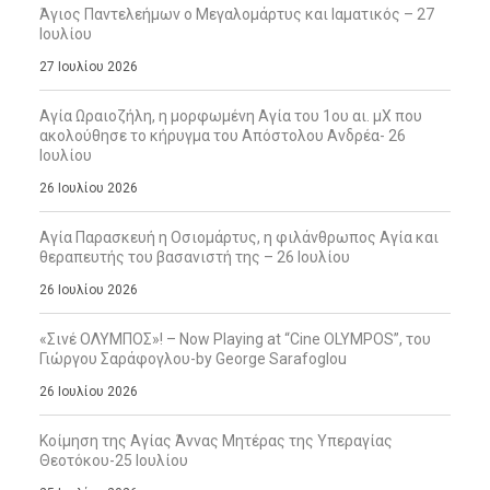
Άγιος Παντελεήμων ο Μεγαλομάρτυς και Ιαματικός – 27
Ιουλίου
27 Ιουλίου 2026
Αγία Ωραιοζήλη, η μορφωμένη Αγία του 1ου αι. μΧ που
ακολούθησε το κήρυγμα του Απόστολου Ανδρέα- 26
Ιουλίου
26 Ιουλίου 2026
Αγία Παρασκευή η Οσιομάρτυς, η φιλάνθρωπος Αγία και
θεραπευτής του βασανιστή της – 26 Ιουλίου
26 Ιουλίου 2026
«Σινέ ΟΛΥΜΠΟΣ»! – Now Playing at “Cine OLYMPOS”, του
Γιώργου Σαράφογλου-by George Sarafoglou
26 Ιουλίου 2026
Κοίμηση της Αγίας Άννας Μητέρας της Υπεραγίας
Θεοτόκου-25 Ιουλίου