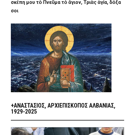
σκέπη μου τὸ Πνεῦμα τὸ ἅγιον, Τριὰς ἁγία, δόξα
σοι
+ΑΝΑΣΤΆΣΙΟΣ, ΑΡΧΙΕΠΊΣΚΟΠΟΣ ΑΛΒΑΝΊΑΣ,
1929-2025