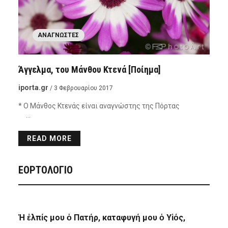
ΑΝΑΓΝΏΣΤΕΣ
Άγγελμα, του Μάνθου Κτενά [Ποίημα]
iporta.gr
/ 3 Φεβρουαρίου 2017
* Ο Μάνθος Κτενάς είναι αναγνώστης της Πόρτας
…
READ MORE
ΕΟΡΤΟΛΟΓΙΟ
Ἡ ἐλπίς μου ὁ Πατήρ, καταφυγή μου ὁ Υἱός,