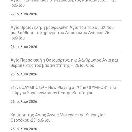
Άγιος Παντελεήμων ο Μεγαλομάρτυς και Ιαματικός – 27
Ιουλίου
27 Ιουλίου 2026
Αγία Ωραιοζήλη, η μορφωμένη Αγία του 1ου αι. μΧ που
ακολούθησε το κήρυγμα του Απόστολου Ανδρέα- 26
Ιουλίου
26 Ιουλίου 2026
Αγία Παρασκευή η Οσιομάρτυς, η φιλάνθρωπος Αγία και
θεραπευτής του βασανιστή της – 26 Ιουλίου
26 Ιουλίου 2026
«Σινέ ΟΛΥΜΠΟΣ»! – Now Playing at “Cine OLYMPOS”, του
Γιώργου Σαράφογλου-by George Sarafoglou
26 Ιουλίου 2026
Κοίμηση της Αγίας Άννας Μητέρας της Υπεραγίας
Θεοτόκου-25 Ιουλίου
25 Ιουλίου 2026