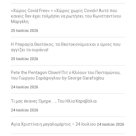
«Χώρος Covid Free» = «Χώρος χωρίς Covid»! Αυτό που
κανείς δεν έχει τολμήσει να ρωτήσει, του Κωνσταντίνου
Μαργέλη
25 Ιουλίου 2026
Η Υπεραγία Θεοτόκος, τα Θεοτοκονύμια και ο ύμνος που
αγγίζει τα ουράνια!
25 Ιουλίου 2026
Pete the Pentagon Clown! Πιτ ο Κλόουν του Πενταγώνου,
του Γιώργου Σαράφογλου-by George Sarafoglou
24 Ιουλίου 2026
Τι μας έκανες Όμηρε … , Του Ηλία Καραβόλια
24 Ιουλίου 2026
Αγία Χριστίνα η μεγαλομάρτυς – 24 Ιουλίου
24 Ιουλίου 2026