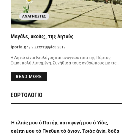
ΑΝΑΓΝΏΣΤΕΣ
Μεγάλε, ακούς;, της Λητούς
iporta.gr
/ 9 Σεπτεμβρίου 2019
Η Λητώ είναι Βιολόγος και αναγνώστρια της Πόρτας
Είμαι πολύ λυπημένη. Συνήθισα τους ανθρώπους με τις…
READ MORE
ΕΟΡΤΟΛΟΓΙΟ
Ἡ ἐλπίς μου ὁ Πατήρ, καταφυγή μου ὁ Υἱός,
σκέπη μου τὸ Πνεῦμα τὸ ἅγιον, Τριὰς ἁγία, δόξα