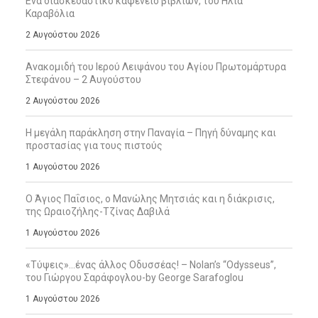
Ενα διασκεδαστικό καφενείο βιβλίων, του Ηλία
Καραβόλια
2 Αυγούστου 2026
Ανακομιδή του Ιερού Λειψάνου του Αγίου Πρωτομάρτυρα
Στεφάνου – 2 Αυγούστου
2 Αυγούστου 2026
Η μεγάλη παράκληση στην Παναγία – Πηγή δύναμης και
προστασίας για τους πιστούς
1 Αυγούστου 2026
Ο Άγιος Παΐσιος, ο Μανώλης Μητσιάς και η διάκρισις,
της Ωραιοζήλης-Τζίνας Δαβιλά
1 Αυγούστου 2026
«Τύψεις»…ένας άλλος Οδυσσέας! – Nolan’s “Odysseus”,
του Γιώργου Σαράφογλου-by George Sarafoglou
1 Αυγούστου 2026