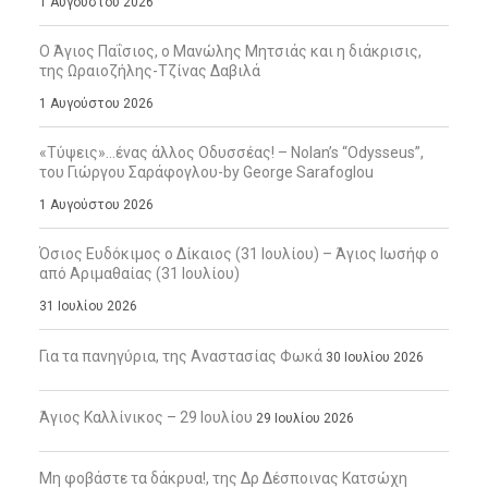
1 Αυγούστου 2026
Ο Άγιος Παΐσιος, ο Μανώλης Μητσιάς και η διάκρισις,
της Ωραιοζήλης-Τζίνας Δαβιλά
1 Αυγούστου 2026
«Τύψεις»…ένας άλλος Οδυσσέας! – Nolan’s “Odysseus”,
του Γιώργου Σαράφογλου-by George Sarafoglou
1 Αυγούστου 2026
Όσιος Ευδόκιμος ο Δίκαιος (31 Ιουλίου) – Άγιος Ιωσήφ ο
από Αριμαθαίας (31 Ιουλίου)
31 Ιουλίου 2026
Για τα πανηγύρια, της Αναστασίας Φωκά
30 Ιουλίου 2026
Άγιος Καλλίνικος – 29 Ιουλίου
29 Ιουλίου 2026
Μη φοβάστε τα δάκρυα!, της Δρ Δέσποινας Κατσώχη