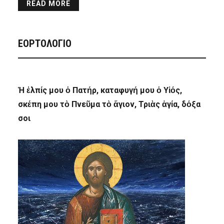
READ MORE
ΕΟΡΤΟΛΟΓΙΟ
Ἡ ἐλπίς μου ὁ Πατήρ, καταφυγή μου ὁ Υἱός,
σκέπη μου τὸ Πνεῦμα τὸ ἅγιον, Τριὰς ἁγία, δόξα
σοι