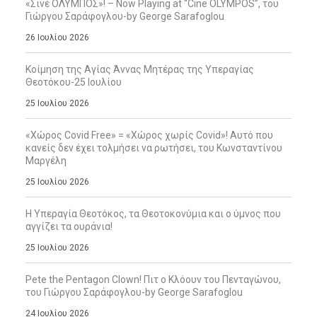
«Σινέ ΟΛΥΜΠΟΣ»! – Now Playing at “Cine OLYMPOS”, του
Γιώργου Σαράφογλου-by George Sarafoglou
26 Ιουλίου 2026
Κοίμηση της Αγίας Άννας Μητέρας της Υπεραγίας
Θεοτόκου-25 Ιουλίου
25 Ιουλίου 2026
«Χώρος Covid Free» = «Χώρος χωρίς Covid»! Αυτό που
κανείς δεν έχει τολμήσει να ρωτήσει, του Κωνσταντίνου
Μαργέλη
25 Ιουλίου 2026
Η Υπεραγία Θεοτόκος, τα Θεοτοκονύμια και ο ύμνος που
αγγίζει τα ουράνια!
25 Ιουλίου 2026
Pete the Pentagon Clown! Πιτ ο Κλόουν του Πενταγώνου,
του Γιώργου Σαράφογλου-by George Sarafoglou
24 Ιουλίου 2026