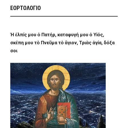
ΕΟΡΤΟΛΟΓΙΟ
Ἡ ἐλπίς μου ὁ Πατήρ, καταφυγή μου ὁ Υἱός,
σκέπη μου τὸ Πνεῦμα τὸ ἅγιον, Τριὰς ἁγία, δόξα
σοι