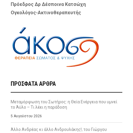
Πρόεδρος Δρ Δέσποινα Κατσώχη
Ογκολόγος-Ακτινοθεραπευτής
ΠΡΌΣΦΑΤΑ ΆΡΘΡΑ
Μεταμόρφωση του Σωτήρος: η Θεία Ενέργεια που υμνεί
το Άϋλο – Τι λέει η παράδοση
5 Αυγούστου 2026
Άλλο Ανδρέας κι άλλο Ανδρουλάκης!, του Γιώργου