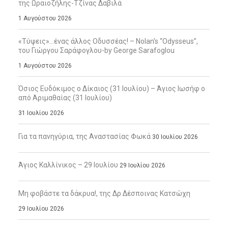
της Ωραιοζήλης-Τζίνας Δαβιλά
1 Αυγούστου 2026
«Τύψεις»…ένας άλλος Οδυσσέας! – Nolan’s “Odysseus”,
του Γιώργου Σαράφογλου-by George Sarafoglou
1 Αυγούστου 2026
Όσιος Ευδόκιμος ο Δίκαιος (31 Ιουλίου) – Άγιος Ιωσήφ ο
από Αριμαθαίας (31 Ιουλίου)
31 Ιουλίου 2026
Για τα πανηγύρια, της Αναστασίας Φωκά
30 Ιουλίου 2026
Άγιος Καλλίνικος – 29 Ιουλίου
29 Ιουλίου 2026
Μη φοβάστε τα δάκρυα!, της Δρ Δέσποινας Κατσώχη
29 Ιουλίου 2026