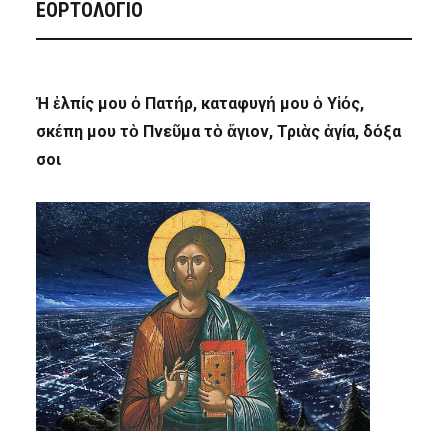
ΕΟΡΤΟΛΟΓΙΟ
Ἡ ἐλπίς μου ὁ Πατήρ, καταφυγή μου ὁ Υἱός,
σκέπη μου τὸ Πνεῦμα τὸ ἅγιον, Τριὰς ἁγία, δόξα
σοι