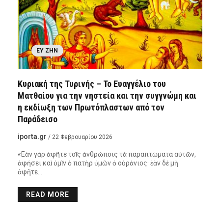
ΕΥ ΖΗΝ
Κυριακή της Τυρινής – Το Ευαγγέλιο του
Ματθαίου για την νηστεία και την συγγνώμη και
η εκδίωξη των Πρωτόπλαστων από τον
Παράδεισο
iporta.gr
/ 22 Φεβρουαρίου 2026
«Εὰν γὰρ ἀφῆτε τοῖς ἀνθρώποις τὰ παραπτώματα αὐτῶν,
ἀφήσει καὶ ὑμῖν ὁ πατὴρ ὑμῶν ὁ οὐράνιος· ἐὰν δὲ μὴ
ἀφῆτε…
READ MORE