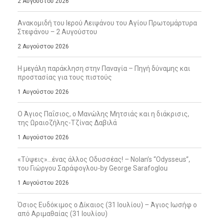
2 Αυγούστου 2026
Ανακομιδή του Ιερού Λειψάνου του Αγίου Πρωτομάρτυρα
Στεφάνου – 2 Αυγούστου
2 Αυγούστου 2026
Η μεγάλη παράκληση στην Παναγία – Πηγή δύναμης και
προστασίας για τους πιστούς
1 Αυγούστου 2026
Ο Άγιος Παΐσιος, ο Μανώλης Μητσιάς και η διάκρισις,
της Ωραιοζήλης-Τζίνας Δαβιλά
1 Αυγούστου 2026
«Τύψεις»…ένας άλλος Οδυσσέας! – Nolan’s “Odysseus”,
του Γιώργου Σαράφογλου-by George Sarafoglou
1 Αυγούστου 2026
Όσιος Ευδόκιμος ο Δίκαιος (31 Ιουλίου) – Άγιος Ιωσήφ ο
από Αριμαθαίας (31 Ιουλίου)