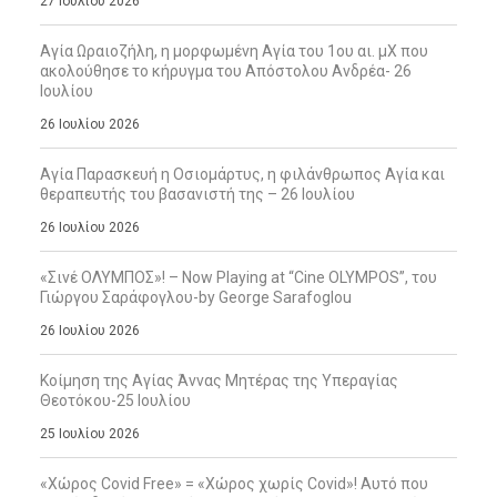
27 Ιουλίου 2026
Αγία Ωραιοζήλη, η μορφωμένη Αγία του 1ου αι. μΧ που
ακολούθησε το κήρυγμα του Απόστολου Ανδρέα- 26
Ιουλίου
26 Ιουλίου 2026
Αγία Παρασκευή η Οσιομάρτυς, η φιλάνθρωπος Αγία και
θεραπευτής του βασανιστή της – 26 Ιουλίου
26 Ιουλίου 2026
«Σινέ ΟΛΥΜΠΟΣ»! – Now Playing at “Cine OLYMPOS”, του
Γιώργου Σαράφογλου-by George Sarafoglou
26 Ιουλίου 2026
Κοίμηση της Αγίας Άννας Μητέρας της Υπεραγίας
Θεοτόκου-25 Ιουλίου
25 Ιουλίου 2026
«Χώρος Covid Free» = «Χώρος χωρίς Covid»! Αυτό που