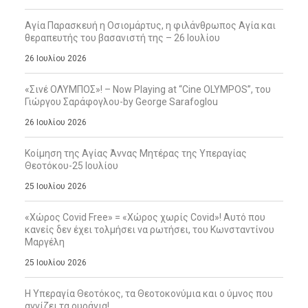
Αγία Παρασκευή η Οσιομάρτυς, η φιλάνθρωπος Αγία και
θεραπευτής του βασανιστή της – 26 Ιουλίου
26 Ιουλίου 2026
«Σινέ ΟΛΥΜΠΟΣ»! – Now Playing at “Cine OLYMPOS”, του
Γιώργου Σαράφογλου-by George Sarafoglou
26 Ιουλίου 2026
Κοίμηση της Αγίας Άννας Μητέρας της Υπεραγίας
Θεοτόκου-25 Ιουλίου
25 Ιουλίου 2026
«Χώρος Covid Free» = «Χώρος χωρίς Covid»! Αυτό που
κανείς δεν έχει τολμήσει να ρωτήσει, του Κωνσταντίνου
Μαργέλη
25 Ιουλίου 2026
Η Υπεραγία Θεοτόκος, τα Θεοτοκονύμια και ο ύμνος που
αγγίζει τα ουράνια!