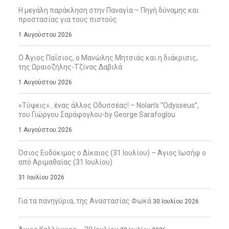
Η μεγάλη παράκληση στην Παναγία – Πηγή δύναμης και
προστασίας για τους πιστούς
1 Αυγούστου 2026
Ο Άγιος Παΐσιος, ο Μανώλης Μητσιάς και η διάκρισις,
της Ωραιοζήλης-Τζίνας Δαβιλά
1 Αυγούστου 2026
«Τύψεις»…ένας άλλος Οδυσσέας! – Nolan’s “Odysseus”,
του Γιώργου Σαράφογλου-by George Sarafoglou
1 Αυγούστου 2026
Όσιος Ευδόκιμος ο Δίκαιος (31 Ιουλίου) – Άγιος Ιωσήφ ο
από Αριμαθαίας (31 Ιουλίου)
31 Ιουλίου 2026
Για τα πανηγύρια, της Αναστασίας Φωκά
30 Ιουλίου 2026