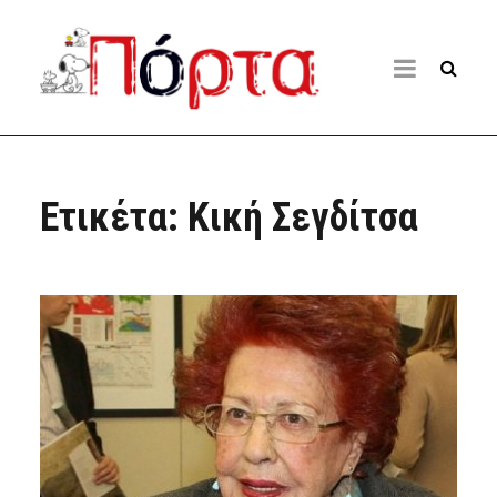
Ετικέτα:
Κική Σεγδίτσα