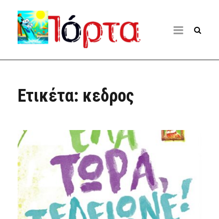
Ετικέτα:
κεδρος