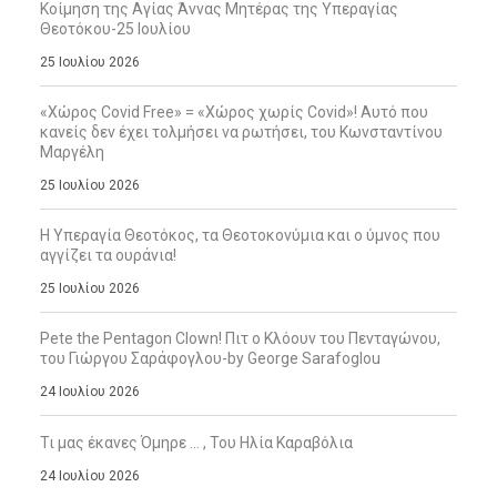
Κοίμηση της Αγίας Άννας Μητέρας της Υπεραγίας
Θεοτόκου-25 Ιουλίου
25 Ιουλίου 2026
«Χώρος Covid Free» = «Χώρος χωρίς Covid»! Αυτό που
κανείς δεν έχει τολμήσει να ρωτήσει, του Κωνσταντίνου
Μαργέλη
25 Ιουλίου 2026
Η Υπεραγία Θεοτόκος, τα Θεοτοκονύμια και ο ύμνος που
αγγίζει τα ουράνια!
25 Ιουλίου 2026
Pete the Pentagon Clown! Πιτ ο Κλόουν του Πενταγώνου,
του Γιώργου Σαράφογλου-by George Sarafoglou
24 Ιουλίου 2026
Τι μας έκανες Όμηρε … , Του Ηλία Καραβόλια
24 Ιουλίου 2026