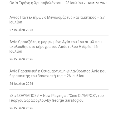
Οσία Ειρήνη η Χρυσοβαλάντου – 28 Ιουλίου
28 Ιουλίου 2026
Άγιος Παντελεήμων ο Μεγαλομάρτυς και Ιαματικός – 27
Ιουλίου
27 Ιουλίου 2026
Αγία Ωραιοζήλη, η μορφωμένη Αγία του 1ου αι. μΧ που
ακολούθησε το κήρυγμα του Απόστολου Ανδρέα- 26
Ιουλίου
26 Ιουλίου 2026
Αγία Παρασκευή η Οσιομάρτυς, η φιλάνθρωπος Αγία και
θεραπευτής του βασανιστή της – 26 Ιουλίου
26 Ιουλίου 2026
«Σινέ ΟΛΥΜΠΟΣ»! – Now Playing at “Cine OLYMPOS”, του
Γιώργου Σαράφογλου-by George Sarafoglou
26 Ιουλίου 2026