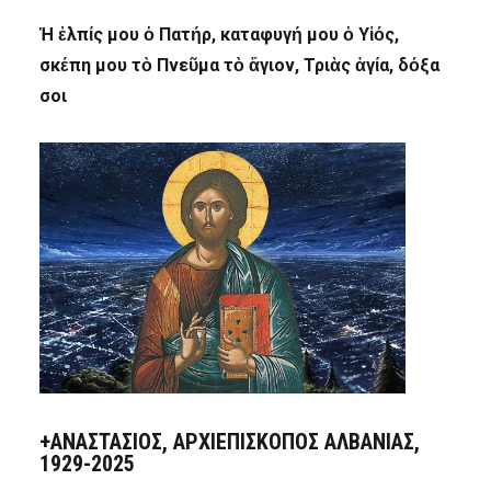
Ἡ ἐλπίς μου ὁ Πατήρ, καταφυγή μου ὁ Υἱός,
σκέπη μου τὸ Πνεῦμα τὸ ἅγιον, Τριὰς ἁγία, δόξα
σοι
+ΑΝΑΣΤΆΣΙΟΣ, ΑΡΧΙΕΠΊΣΚΟΠΟΣ ΑΛΒΑΝΊΑΣ,
1929-2025