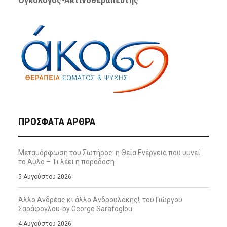
Ογκολόγος-Ακτινοθεραπευτής
ΠΡΌΣΦΑΤΑ ΆΡΘΡΑ
Μεταμόρφωση του Σωτήρος: η Θεία Ενέργεια που υμνεί
το Άϋλο – Τι λέει η παράδοση
5 Αυγούστου 2026
Άλλο Ανδρέας κι άλλο Ανδρουλάκης!, του Γιώργου
Σαράφογλου-by George Sarafoglou
4 Αυγούστου 2026