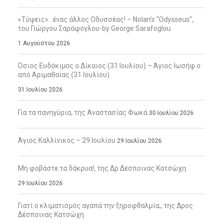
«Τύψεις»…ένας άλλος Οδυσσέας! – Nolan’s “Odysseus”,
του Γιώργου Σαράφογλου-by George Sarafoglou
1 Αυγούστου 2026
Όσιος Ευδόκιμος ο Δίκαιος (31 Ιουλίου) – Άγιος Ιωσήφ ο
από Αριμαθαίας (31 Ιουλίου)
31 Ιουλίου 2026
Για τα πανηγύρια, της Αναστασίας Φωκά
30 Ιουλίου 2026
Άγιος Καλλίνικος – 29 Ιουλίου
29 Ιουλίου 2026
Μη φοβάστε τα δάκρυα!, της Δρ Δέσποινας Κατσώχη
29 Ιουλίου 2026
Γιατί ο κλιματισμός αγαπά την ξηροφθαλμία;, της Δρος
Δέσποινας Κατσώχη