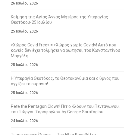
26 Ιουλίου 2026
Κοίμηση της Αγίας Άννας Μητέρας της Υπεραγίας
Θεοτόκου-25 Ιουλίου
25 Ιουλίου 2026
«Χώρος Covid Free» = «Χώρος χωρίς Covid»! Αυτό που
κανείς δεν έχει τολμήσει να ρωτήσει, του Κωνσταντίνου
Μαργέλη
25 Ιουλίου 2026
Η Υπεραγία Θεοτόκος, τα Θεοτοκονύμια και ο ύμνος που
αγγίζει τα ουράνια!
25 Ιουλίου 2026
Pete the Pentagon Clown! Πιτ ο Κλόουν του Πενταγώνου,
του Γιώργου Σαράφογλου-by George Sarafoglou
24 Ιουλίου 2026
Τι μας έκανες Όμηρε … , Του Ηλία Καραβόλια