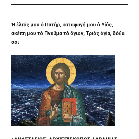
Ἡ ἐλπίς μου ὁ Πατήρ, καταφυγή μου ὁ Υἱός,
σκέπη μου τὸ Πνεῦμα τὸ ἅγιον, Τριὰς ἁγία, δόξα
σοι