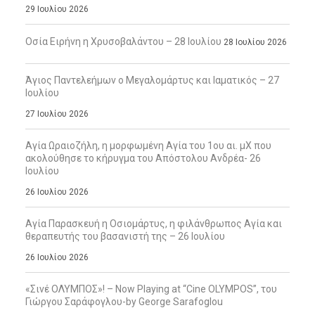
29 Ιουλίου 2026
Οσία Ειρήνη η Χρυσοβαλάντου – 28 Ιουλίου
28 Ιουλίου 2026
Άγιος Παντελεήμων ο Μεγαλομάρτυς και Ιαματικός – 27
Ιουλίου
27 Ιουλίου 2026
Αγία Ωραιοζήλη, η μορφωμένη Αγία του 1ου αι. μΧ που
ακολούθησε το κήρυγμα του Απόστολου Ανδρέα- 26
Ιουλίου
26 Ιουλίου 2026
Αγία Παρασκευή η Οσιομάρτυς, η φιλάνθρωπος Αγία και
θεραπευτής του βασανιστή της – 26 Ιουλίου
26 Ιουλίου 2026
«Σινέ ΟΛΥΜΠΟΣ»! – Now Playing at “Cine OLYMPOS”, του
Γιώργου Σαράφογλου-by George Sarafoglou