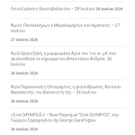
Οσία Ειρήνη η Χρυσοβαλάντου – 28 Ιουλίου
28 Ιουλίου 2026
Άγιος Παντελεήμων ο Μεγαλομάρτυς και Ιαματικός – 27
Ιουλίου
27 Ιουλίου 2026
Αγία Ωραιοζήλη, η μορφωμένη Αγία του 1ου αι. μΧ που
ακολούθησε το κήρυγμα του Απόστολου Ανδρέα- 26
Ιουλίου
26 Ιουλίου 2026
Αγία Παρασκευή η Οσιομάρτυς, η φιλάνθρωπος Αγία και
θεραπευτής του βασανιστή της – 26 Ιουλίου
26 Ιουλίου 2026
«Σινέ ΟΛΥΜΠΟΣ»! – Now Playing at “Cine OLYMPOS”, του
Γιώργου Σαράφογλου-by George Sarafoglou
26 Ιουλίου 2026