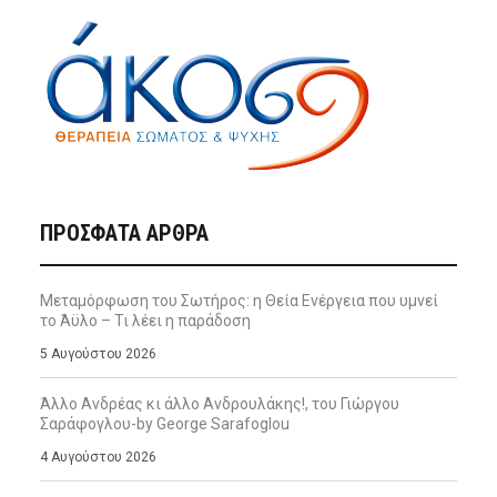
ΠΡΌΣΦΑΤΑ ΆΡΘΡΑ
Μεταμόρφωση του Σωτήρος: η Θεία Ενέργεια που υμνεί
το Άϋλο – Τι λέει η παράδοση
5 Αυγούστου 2026
Άλλο Ανδρέας κι άλλο Ανδρουλάκης!, του Γιώργου
Σαράφογλου-by George Sarafoglou
4 Αυγούστου 2026