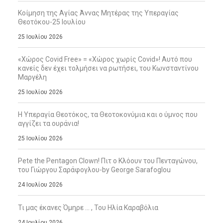
Κοίμηση της Αγίας Άννας Μητέρας της Υπεραγίας
Θεοτόκου-25 Ιουλίου
25 Ιουλίου 2026
«Χώρος Covid Free» = «Χώρος χωρίς Covid»! Αυτό που
κανείς δεν έχει τολμήσει να ρωτήσει, του Κωνσταντίνου
Μαργέλη
25 Ιουλίου 2026
Η Υπεραγία Θεοτόκος, τα Θεοτοκονύμια και ο ύμνος που
αγγίζει τα ουράνια!
25 Ιουλίου 2026
Pete the Pentagon Clown! Πιτ ο Κλόουν του Πενταγώνου,
του Γιώργου Σαράφογλου-by George Sarafoglou
24 Ιουλίου 2026
Τι μας έκανες Όμηρε … , Του Ηλία Καραβόλια
24 Ιουλίου 2026