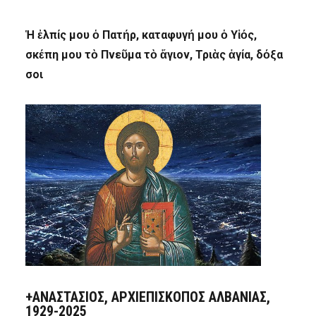
Ἡ ἐλπίς μου ὁ Πατήρ, καταφυγή μου ὁ Υἱός,
σκέπη μου τὸ Πνεῦμα τὸ ἅγιον, Τριὰς ἁγία, δόξα
σοι
+ΑΝΑΣΤΆΣΙΟΣ, ΑΡΧΙΕΠΊΣΚΟΠΟΣ ΑΛΒΑΝΊΑΣ,
1929-2025