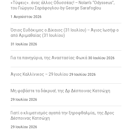
«Τύψεις»…ένας άλλος Οδυσσέας! – Nolan’s “Odysseus”,
του Γιώργου Σαράφογλου-by George Sarafoglou
1 Αυγούστου 2026
Όσιος Ευδόκιμος ο Δίκαιος (31 Ιουλίου) – Άγιος Ιωσήφ ο
από Αριμαθαίας (31 Ιουλίου)
31 Ιουλίου 2026
Για τα πανηγύρια, της Αναστασίας Φωκά
30 Ιουλίου 2026
Άγιος Καλλίνικος – 29 Ιουλίου
29 Ιουλίου 2026
Μη φοβάστε τα δάκρυα!, της Δρ Δέσποινας Κατσώχη
29 Ιουλίου 2026
Γιατί ο κλιματισμός αγαπά την ξηροφθαλμία;, της Δρος
Δέσποινας Κατσώχη
29 Ιουλίου 2026