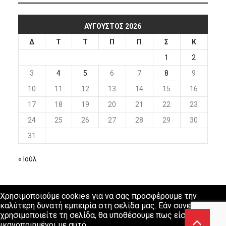
ΑΎΓΟΥΣΤΟΣ 2026
Δ
Τ
Τ
Π
Π
Σ
Κ
1
2
3
4
5
6
7
8
9
10
11
12
13
14
15
16
17
18
19
20
21
22
23
24
25
26
27
28
29
30
31
« Ιούλ
Χρησιμοποιούμε cookies για να σας προσφέρουμε την
καλύτερη δυνατή εμπειρία στη σελίδα μας. Εάν συνεχίσετε να
χρησιμοποιείτε τη σελίδα, θα υποθέσουμε πως είστε
ικανοποιημένοι με αυτό.