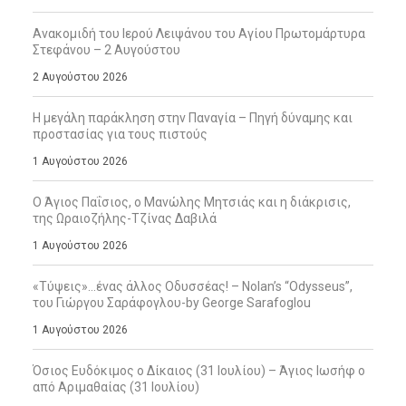
Ανακομιδή του Ιερού Λειψάνου του Αγίου Πρωτομάρτυρα
Στεφάνου – 2 Αυγούστου
2 Αυγούστου 2026
Η μεγάλη παράκληση στην Παναγία – Πηγή δύναμης και
προστασίας για τους πιστούς
1 Αυγούστου 2026
Ο Άγιος Παΐσιος, ο Μανώλης Μητσιάς και η διάκρισις,
της Ωραιοζήλης-Τζίνας Δαβιλά
1 Αυγούστου 2026
«Τύψεις»…ένας άλλος Οδυσσέας! – Nolan’s “Odysseus”,
του Γιώργου Σαράφογλου-by George Sarafoglou
1 Αυγούστου 2026
Όσιος Ευδόκιμος ο Δίκαιος (31 Ιουλίου) – Άγιος Ιωσήφ ο
από Αριμαθαίας (31 Ιουλίου)