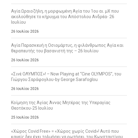
Αγία Ωραιοζήλη, η μορφωμένη Αγία του 1ου αι. μΧ που
ακολούθησε το κήρυγμα του Απόστολου Ανδρέα- 26
Ιουλίου
26 Ιουλίου 2026
Αγία Παρασκευή η Οσιομάρτυς, η φιλάνθρωπος Αγία και
θεραπευτής του βασανιστή της – 26 Ιουλίου
26 Ιουλίου 2026
«Σινέ ΟΛΥΜΠΟΣ»! – Now Playing at “Cine OLYMPOS”, του
Γιώργου Σαράφογλου-by George Sarafoglou
26 Ιουλίου 2026
Κοίμηση της Αγίας Άννας Μητέρας της Υπεραγίας
Θεοτόκου-25 Ιουλίου
25 Ιουλίου 2026
«Χώρος Covid Free» = «Χώρος χωρίς Covid»! Αυτό που
κανείς δεν έχει τολμήσει να ρωτήσει, του Κωνσταντίνου