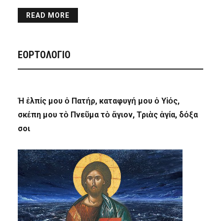
READ MORE
ΕΟΡΤΟΛΟΓΙΟ
Ἡ ἐλπίς μου ὁ Πατήρ, καταφυγή μου ὁ Υἱός,
σκέπη μου τὸ Πνεῦμα τὸ ἅγιον, Τριὰς ἁγία, δόξα
σοι