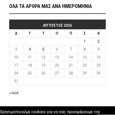
ΟΛΑ ΤΑ ΑΡΘΡΑ ΜΑΣ ΑΝΑ ΗΜΕΡΟΜΗΝΙΑ
ΑΎΓΟΥΣΤΟΣ 2026
Δ
Τ
Τ
Π
Π
Σ
Κ
1
2
3
4
5
6
7
8
9
10
11
12
13
14
15
16
17
18
19
20
21
22
23
24
25
26
27
28
29
30
31
« Ιούλ
Χρησιμοποιούμε cookies για να σας προσφέρουμε την