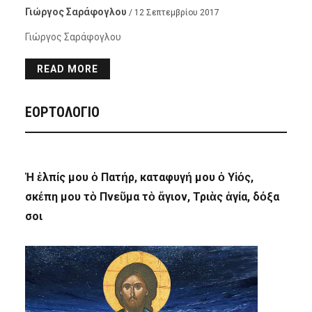
Γιώργος Σαράφογλου
/ 12 Σεπτεμβρίου 2017
Γιώργος Σαράφογλου
READ MORE
ΕΟΡΤΟΛΟΓΙΟ
Ἡ ἐλπίς μου ὁ Πατήρ, καταφυγή μου ὁ Υἱός,
σκέπη μου τὸ Πνεῦμα τὸ ἅγιον, Τριὰς ἁγία, δόξα
σοι