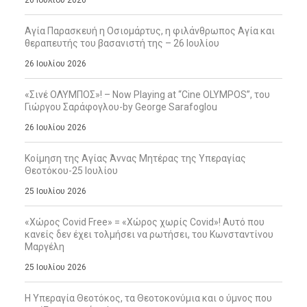
26 Ιουλίου 2026
Αγία Παρασκευή η Οσιομάρτυς, η φιλάνθρωπος Αγία και
θεραπευτής του βασανιστή της – 26 Ιουλίου
26 Ιουλίου 2026
«Σινέ ΟΛΥΜΠΟΣ»! – Now Playing at “Cine OLYMPOS”, του
Γιώργου Σαράφογλου-by George Sarafoglou
26 Ιουλίου 2026
Κοίμηση της Αγίας Άννας Μητέρας της Υπεραγίας
Θεοτόκου-25 Ιουλίου
25 Ιουλίου 2026
«Χώρος Covid Free» = «Χώρος χωρίς Covid»! Αυτό που
κανείς δεν έχει τολμήσει να ρωτήσει, του Κωνσταντίνου
Μαργέλη
25 Ιουλίου 2026
Η Υπεραγία Θεοτόκος, τα Θεοτοκονύμια και ο ύμνος που