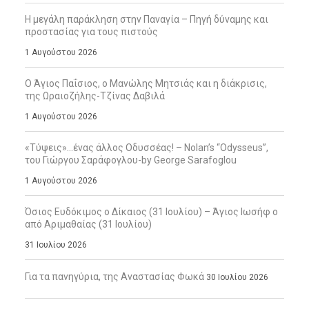
Η μεγάλη παράκληση στην Παναγία – Πηγή δύναμης και
προστασίας για τους πιστούς
1 Αυγούστου 2026
Ο Άγιος Παΐσιος, ο Μανώλης Μητσιάς και η διάκρισις,
της Ωραιοζήλης-Τζίνας Δαβιλά
1 Αυγούστου 2026
«Τύψεις»…ένας άλλος Οδυσσέας! – Nolan’s “Odysseus”,
του Γιώργου Σαράφογλου-by George Sarafoglou
1 Αυγούστου 2026
Όσιος Ευδόκιμος ο Δίκαιος (31 Ιουλίου) – Άγιος Ιωσήφ ο
από Αριμαθαίας (31 Ιουλίου)
31 Ιουλίου 2026
Για τα πανηγύρια, της Αναστασίας Φωκά
30 Ιουλίου 2026