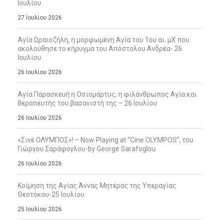
Ιουλίου
27 Ιουλίου 2026
Αγία Ωραιοζήλη, η μορφωμένη Αγία του 1ου αι. μΧ που
ακολούθησε το κήρυγμα του Απόστολου Ανδρέα- 26
Ιουλίου
26 Ιουλίου 2026
Αγία Παρασκευή η Οσιομάρτυς, η φιλάνθρωπος Αγία και
θεραπευτής του βασανιστή της – 26 Ιουλίου
26 Ιουλίου 2026
«Σινέ ΟΛΥΜΠΟΣ»! – Now Playing at “Cine OLYMPOS”, του
Γιώργου Σαράφογλου-by George Sarafoglou
26 Ιουλίου 2026
Κοίμηση της Αγίας Άννας Μητέρας της Υπεραγίας
Θεοτόκου-25 Ιουλίου
25 Ιουλίου 2026