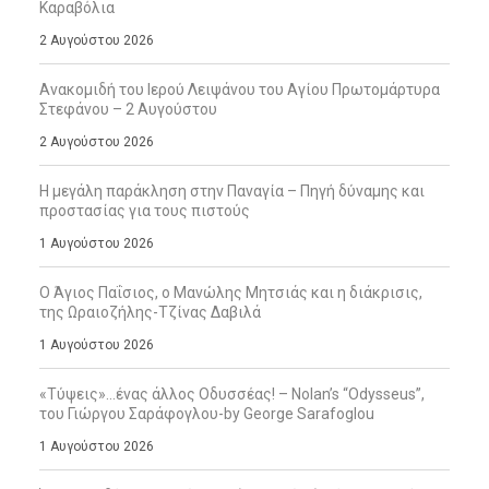
Καραβόλια
2 Αυγούστου 2026
Ανακομιδή του Ιερού Λειψάνου του Αγίου Πρωτομάρτυρα
Στεφάνου – 2 Αυγούστου
2 Αυγούστου 2026
Η μεγάλη παράκληση στην Παναγία – Πηγή δύναμης και
προστασίας για τους πιστούς
1 Αυγούστου 2026
Ο Άγιος Παΐσιος, ο Μανώλης Μητσιάς και η διάκρισις,
της Ωραιοζήλης-Τζίνας Δαβιλά
1 Αυγούστου 2026
«Τύψεις»…ένας άλλος Οδυσσέας! – Nolan’s “Odysseus”,
του Γιώργου Σαράφογλου-by George Sarafoglou
1 Αυγούστου 2026