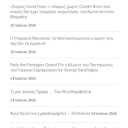
«Χώρος Covid Free» = «Χώρος χωρίς Covid»! Αυτό που
κανείς δεν έχει τολμήσει να ρωτήσει, του Κωνσταντίνου
Μαργέλη
25 Ιουλίου 2026
Η Υπεραγία Θεοτόκος, τα Θεοτοκονύμια και ο ύμνος που
αγγίζει τα ουράνια!
25 Ιουλίου 2026
Pete the Pentagon Clown! Πιτ ο Κλόουν του Πενταγώνου,
του Γιώργου Σαράφογλου-by George Sarafoglou
24 Ιουλίου 2026
Τι μας έκανες Όμηρε … , Του Ηλία Καραβόλια
24 Ιουλίου 2026
Αγία Χριστίνα η μεγαλομάρτυς – 24 Ιουλίου
24 Ιουλίου 2026