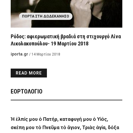
ΠΌΡΤΑ ΣΤΗ ΔΩΔΕΚΆΝΗΣΟ
Ρόδος: αφιερωματική βραδιά στη στιχουργό Λίνα
Λικολακοπούλου- 19 Μαρτίου 2018
iporta.gr
/ 14 Μαρτίου 2018
READ MORE
ΕΟΡΤΟΛΟΓΙΟ
Ἡ ἐλπίς μου ὁ Πατήρ, καταφυγή μου ὁ Υἱός,
σκέπη μου τὸ Πνεῦμα τὸ ἅγιον, Τριὰς ἁγία, δόξα