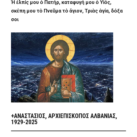
Ἡ ἐλπίς μου ὁ Πατήρ, καταφυγή μου ὁ Υἱός,
σκέπη μου τὸ Πνεῦμα τὸ ἅγιον, Τριὰς ἁγία, δόξα
σοι
+ΑΝΑΣΤΆΣΙΟΣ, ΑΡΧΙΕΠΊΣΚΟΠΟΣ ΑΛΒΑΝΊΑΣ,
1929-2025