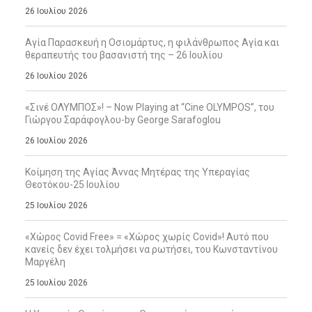
26 Ιουλίου 2026
Αγία Παρασκευή η Οσιομάρτυς, η φιλάνθρωπος Αγία και
θεραπευτής του βασανιστή της – 26 Ιουλίου
26 Ιουλίου 2026
«Σινέ ΟΛΥΜΠΟΣ»! – Now Playing at “Cine OLYMPOS”, του
Γιώργου Σαράφογλου-by George Sarafoglou
26 Ιουλίου 2026
Κοίμηση της Αγίας Άννας Μητέρας της Υπεραγίας
Θεοτόκου-25 Ιουλίου
25 Ιουλίου 2026
«Χώρος Covid Free» = «Χώρος χωρίς Covid»! Αυτό που
κανείς δεν έχει τολμήσει να ρωτήσει, του Κωνσταντίνου
Μαργέλη
25 Ιουλίου 2026