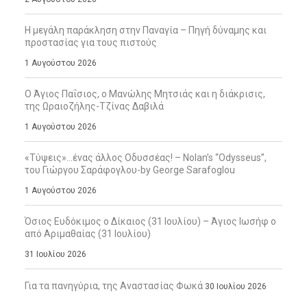
Η μεγάλη παράκληση στην Παναγία – Πηγή δύναμης και
προστασίας για τους πιστούς
1 Αυγούστου 2026
Ο Άγιος Παΐσιος, ο Μανώλης Μητσιάς και η διάκρισις,
της Ωραιοζήλης-Τζίνας Δαβιλά
1 Αυγούστου 2026
«Τύψεις»…ένας άλλος Οδυσσέας! – Nolan’s “Odysseus”,
του Γιώργου Σαράφογλου-by George Sarafoglou
1 Αυγούστου 2026
Όσιος Ευδόκιμος ο Δίκαιος (31 Ιουλίου) – Άγιος Ιωσήφ ο
από Αριμαθαίας (31 Ιουλίου)
31 Ιουλίου 2026
Για τα πανηγύρια, της Αναστασίας Φωκά
30 Ιουλίου 2026