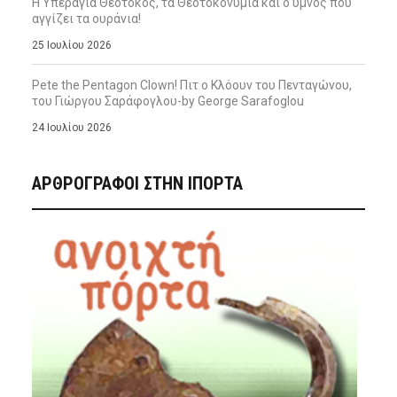
Η Υπεραγία Θεοτόκος, τα Θεοτοκονύμια και ο ύμνος που
αγγίζει τα ουράνια!
25 Ιουλίου 2026
Pete the Pentagon Clown! Πιτ ο Κλόουν του Πενταγώνου,
του Γιώργου Σαράφογλου-by George Sarafoglou
24 Ιουλίου 2026
ΑΡΘΡΟΓΡΑΦΟΙ ΣΤΗΝ IΠΟΡΤΑ