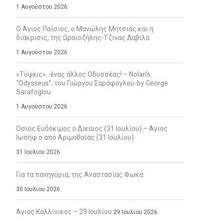
1 Αυγούστου 2026
Ο Άγιος Παΐσιος, ο Μανώλης Μητσιάς και η
διάκρισις, της Ωραιοζήλης-Τζίνας Δαβιλά
1 Αυγούστου 2026
«Τύψεις»…ένας άλλος Οδυσσέας! – Nolan’s
“Odysseus”, του Γιώργου Σαράφογλου-by George
Sarafoglou
1 Αυγούστου 2026
Όσιος Ευδόκιμος ο Δίκαιος (31 Ιουλίου) – Άγιος
Ιωσήφ ο από Αριμαθαίας (31 Ιουλίου)
31 Ιουλίου 2026
Για τα πανηγύρια, της Αναστασίας Φωκά
30 Ιουλίου 2026
Άγιος Καλλίνικος – 29 Ιουλίου
29 Ιουλίου 2026