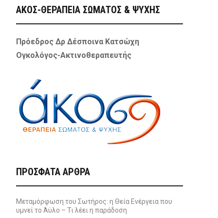
ΑΚΟΣ-ΘΕΡΑΠΕΙΑ ΣΩΜΑΤΟΣ & ΨΥΧΗΣ
Πρόεδρος Δρ Δέσποινα Κατσώχη
Ογκολόγος-Ακτινοθεραπευτής
ΠΡΌΣΦΑΤΑ ΆΡΘΡΑ
Μεταμόρφωση του Σωτήρος: η Θεία Ενέργεια που
υμνεί το Άϋλο – Τι λέει η παράδοση