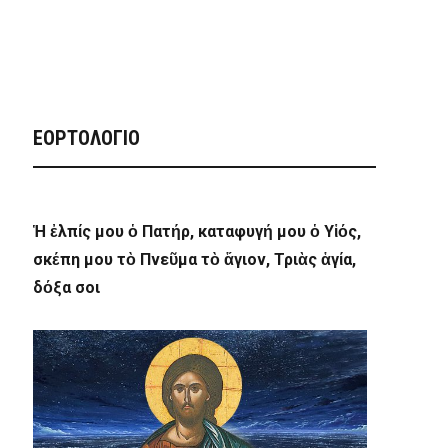
ΕΟΡΤΟΛΟΓΙΟ
Ἡ ἐλπίς μου ὁ Πατήρ, καταφυγή μου ὁ Υἱός,
σκέπη μου τὸ Πνεῦμα τὸ ἅγιον, Τριὰς ἁγία,
δόξα σοι