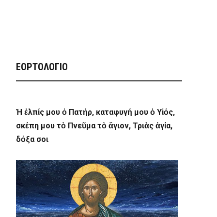
ΕΟΡΤΟΛΟΓΙΟ
Ἡ ἐλπίς μου ὁ Πατήρ, καταφυγή μου ὁ Υἱός,
σκέπη μου τὸ Πνεῦμα τὸ ἅγιον, Τριὰς ἁγία,
δόξα σοι