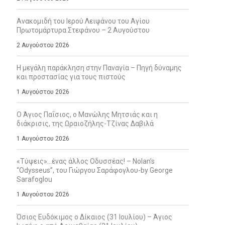
Ανακομιδή του Ιερού Λειψάνου του Αγίου
Πρωτομάρτυρα Στεφάνου – 2 Αυγούστου
2 Αυγούστου 2026
Η μεγάλη παράκληση στην Παναγία – Πηγή δύναμης
και προστασίας για τους πιστούς
1 Αυγούστου 2026
Ο Άγιος Παΐσιος, ο Μανώλης Μητσιάς και η
διάκρισις, της Ωραιοζήλης-Τζίνας Δαβιλά
1 Αυγούστου 2026
«Τύψεις»…ένας άλλος Οδυσσέας! – Nolan’s
“Odysseus”, του Γιώργου Σαράφογλου-by George
Sarafoglou
1 Αυγούστου 2026
Όσιος Ευδόκιμος ο Δίκαιος (31 Ιουλίου) – Άγιος