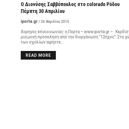
Ο Διονύσης Σαββόπουλος στο colorado Ρόδου
Πέμπτη 30 Απριλίου
iporta.gr
/ 26 Απριλίου 2015
Χορηγός επικοινωνίας: η Πόρτα – www.iporta.gr – Κερδίσ
μια μονή πρόσκληση από την διοργάνωση “12ήχος”. Στο 
των σχολίων αφήστε…
READ MORE