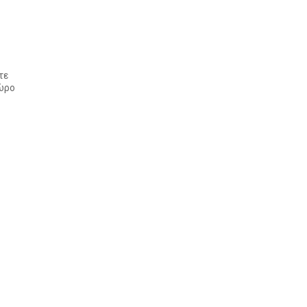
τε
χώρο