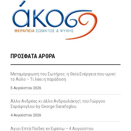
ΠΡΌΣΦΑΤΑ ΆΡΘΡΑ
Μεταμόρφωση του Σωτήρος: η Θεία Ενέργεια που υμνεί
το Άϋλο – Τι λέει η παράδοση
5 Αυγούστου 2026
Άλλο Ανδρέας κι άλλο Ανδρουλάκης!, του Γιώργου
Σαράφογλου-by George Sarafoglou
4 Αυγούστου 2026
Άγιοι Επτά Παίδες εν Εφέσω – 4 Αυγούστου