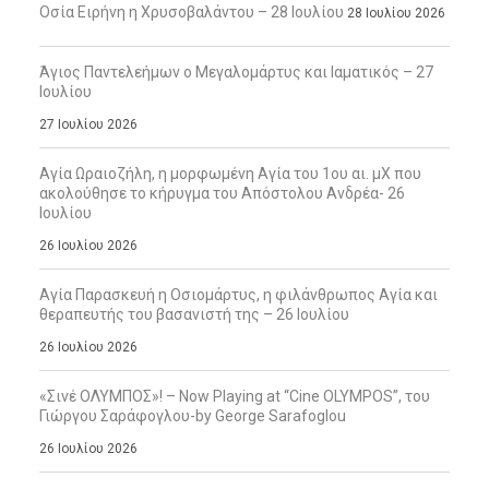
Οσία Ειρήνη η Χρυσοβαλάντου – 28 Ιουλίου
28 Ιουλίου 2026
Άγιος Παντελεήμων ο Μεγαλομάρτυς και Ιαματικός – 27
Ιουλίου
27 Ιουλίου 2026
Αγία Ωραιοζήλη, η μορφωμένη Αγία του 1ου αι. μΧ που
ακολούθησε το κήρυγμα του Απόστολου Ανδρέα- 26
Ιουλίου
26 Ιουλίου 2026
Αγία Παρασκευή η Οσιομάρτυς, η φιλάνθρωπος Αγία και
θεραπευτής του βασανιστή της – 26 Ιουλίου
26 Ιουλίου 2026
«Σινέ ΟΛΥΜΠΟΣ»! – Now Playing at “Cine OLYMPOS”, του
Γιώργου Σαράφογλου-by George Sarafoglou
26 Ιουλίου 2026