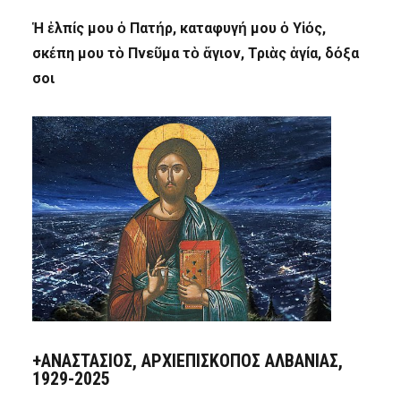
Ἡ ἐλπίς μου ὁ Πατήρ, καταφυγή μου ὁ Υἱός,
σκέπη μου τὸ Πνεῦμα τὸ ἅγιον, Τριὰς ἁγία, δόξα
σοι
+ΑΝΑΣΤΆΣΙΟΣ, ΑΡΧΙΕΠΊΣΚΟΠΟΣ ΑΛΒΑΝΊΑΣ,
1929-2025