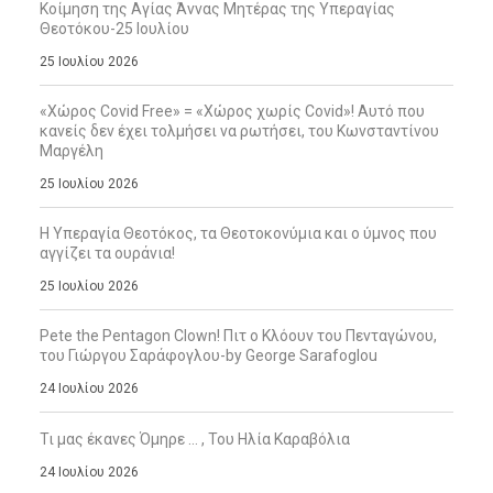
Κοίμηση της Αγίας Άννας Μητέρας της Υπεραγίας
Θεοτόκου-25 Ιουλίου
25 Ιουλίου 2026
«Χώρος Covid Free» = «Χώρος χωρίς Covid»! Αυτό που
κανείς δεν έχει τολμήσει να ρωτήσει, του Κωνσταντίνου
Μαργέλη
25 Ιουλίου 2026
Η Υπεραγία Θεοτόκος, τα Θεοτοκονύμια και ο ύμνος που
αγγίζει τα ουράνια!
25 Ιουλίου 2026
Pete the Pentagon Clown! Πιτ ο Κλόουν του Πενταγώνου,
του Γιώργου Σαράφογλου-by George Sarafoglou
24 Ιουλίου 2026
Τι μας έκανες Όμηρε … , Του Ηλία Καραβόλια
24 Ιουλίου 2026