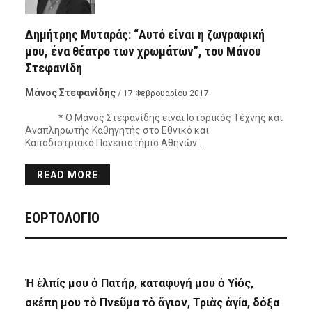
Δημήτρης Μυταράς: “Αυτό είναι η ζωγραφική
μου, ένα θέατρο των χρωμάτων”, του Μάνου
Στεφανίδη
Μάνος Στεφανίδης
/ 17 Φεβρουαρίου 2017
* Ο Μάνος Στεφανίδης είναι Ιστορικός Τέχνης και
Αναπληρωτής Καθηγητής στο Εθνικό και
Καποδιστριακό Πανεπιστήμιο Αθηνών …
READ MORE
ΕΟΡΤΟΛΟΓΙΟ
Ἡ ἐλπίς μου ὁ Πατήρ, καταφυγή μου ὁ Υἱός,
σκέπη μου τὸ Πνεῦμα τὸ ἅγιον, Τριὰς ἁγία, δόξα