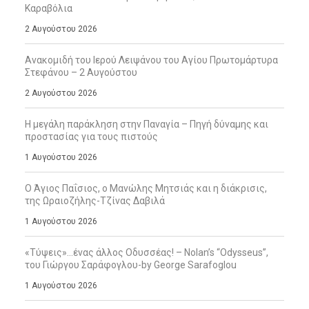
Καραβόλια
2 Αυγούστου 2026
Ανακομιδή του Ιερού Λειψάνου του Αγίου Πρωτομάρτυρα
Στεφάνου – 2 Αυγούστου
2 Αυγούστου 2026
Η μεγάλη παράκληση στην Παναγία – Πηγή δύναμης και
προστασίας για τους πιστούς
1 Αυγούστου 2026
Ο Άγιος Παΐσιος, ο Μανώλης Μητσιάς και η διάκρισις,
της Ωραιοζήλης-Τζίνας Δαβιλά
1 Αυγούστου 2026
«Τύψεις»…ένας άλλος Οδυσσέας! – Nolan’s “Odysseus”,
του Γιώργου Σαράφογλου-by George Sarafoglou
1 Αυγούστου 2026