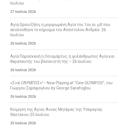
Ιουλίου
27 Ιουλίου 2026
Αγία Ωραιοζήλη, η μορφωμένη Αγία του 1ου αι. μΧ που
ακολούθησε το κήρυγμα του Απόστολου Ανδρέα- 26
Ιουλίου
26 Ιουλίου 2026
Αγία Παρασκευή η Οσιομάρτυς, η φιλάνθρωπος Αγία και
θεραπευτής του βασανιστή της – 26 Ιουλίου
26 Ιουλίου 2026
«Σινέ ΟΛΥΜΠΟΣ»! – Now Playing at “Cine OLYMPOS”, του
Γιώργου Σαράφογλου-by George Sarafoglou
26 Ιουλίου 2026
Κοίμηση της Αγίας Άννας Μητέρας της Υπεραγίας
Θεοτόκου-25 Ιουλίου
25 Ιουλίου 2026