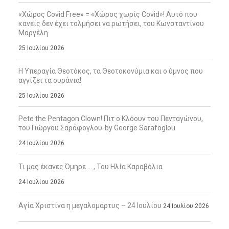
«Χώρος Covid Free» = «Χώρος χωρίς Covid»! Αυτό που
κανείς δεν έχει τολμήσει να ρωτήσει, του Κωνσταντίνου
Μαργέλη
25 Ιουλίου 2026
Η Υπεραγία Θεοτόκος, τα Θεοτοκονύμια και ο ύμνος που
αγγίζει τα ουράνια!
25 Ιουλίου 2026
Pete the Pentagon Clown! Πιτ ο Κλόουν του Πενταγώνου,
του Γιώργου Σαράφογλου-by George Sarafoglou
24 Ιουλίου 2026
Τι μας έκανες Όμηρε … , Του Ηλία Καραβόλια
24 Ιουλίου 2026
Αγία Χριστίνα η μεγαλομάρτυς – 24 Ιουλίου
24 Ιουλίου 2026