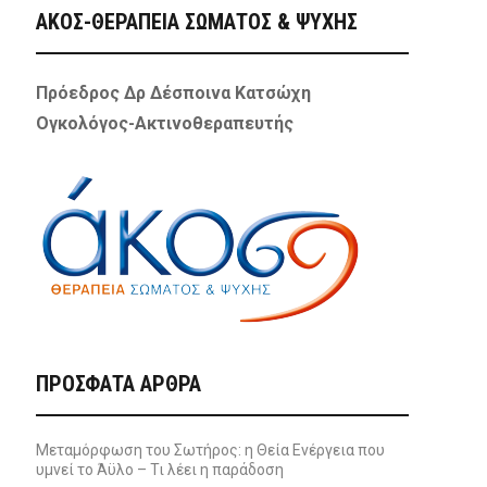
ΑΚΟΣ-ΘΕΡΑΠΕΙΑ ΣΩΜΑΤΟΣ & ΨΥΧΗΣ
Πρόεδρος Δρ Δέσποινα Κατσώχη
Ογκολόγος-Ακτινοθεραπευτής
ΠΡΌΣΦΑΤΑ ΆΡΘΡΑ
Μεταμόρφωση του Σωτήρος: η Θεία Ενέργεια που
υμνεί το Άϋλο – Τι λέει η παράδοση