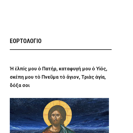
ΕΟΡΤΟΛΟΓΙΟ
Ἡ ἐλπίς μου ὁ Πατήρ, καταφυγή μου ὁ Υἱός,
σκέπη μου τὸ Πνεῦμα τὸ ἅγιον, Τριὰς ἁγία,
δόξα σοι