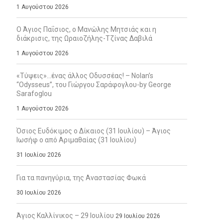
1 Αυγούστου 2026
Ο Άγιος Παΐσιος, ο Μανώλης Μητσιάς και η
διάκρισις, της Ωραιοζήλης-Τζίνας Δαβιλά
1 Αυγούστου 2026
«Τύψεις»…ένας άλλος Οδυσσέας! – Nolan’s
“Odysseus”, του Γιώργου Σαράφογλου-by George
Sarafoglou
1 Αυγούστου 2026
Όσιος Ευδόκιμος ο Δίκαιος (31 Ιουλίου) – Άγιος
Ιωσήφ ο από Αριμαθαίας (31 Ιουλίου)
31 Ιουλίου 2026
Για τα πανηγύρια, της Αναστασίας Φωκά
30 Ιουλίου 2026
Άγιος Καλλίνικος – 29 Ιουλίου
29 Ιουλίου 2026