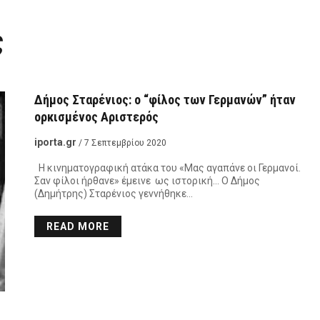
ς
Δήμος Σταρένιος: ο “φίλος των Γερμανών” ήταν
ορκισμένος Αριστερός
iporta.gr
/ 7 Σεπτεμβρίου 2020
Η κινηματογραφική ατάκα του «Μας αγαπάνε οι Γερμανοί.
Σαν φίλοι ήρθανε» έμεινε ως ιστορική… Ο Δήμος
(Δημήτρης) Σταρένιος γεννήθηκε…
READ MORE