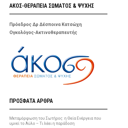
ΑΚΟΣ-ΘΕΡΑΠΕΙΑ ΣΩΜΑΤΟΣ & ΨΥΧΗΣ
Πρόεδρος Δρ Δέσποινα Κατσώχη
Ογκολόγος-Ακτινοθεραπευτής
ΠΡΌΣΦΑΤΑ ΆΡΘΡΑ
Μεταμόρφωση του Σωτήρος: η Θεία Ενέργεια που
υμνεί το Άϋλο – Τι λέει η παράδοση