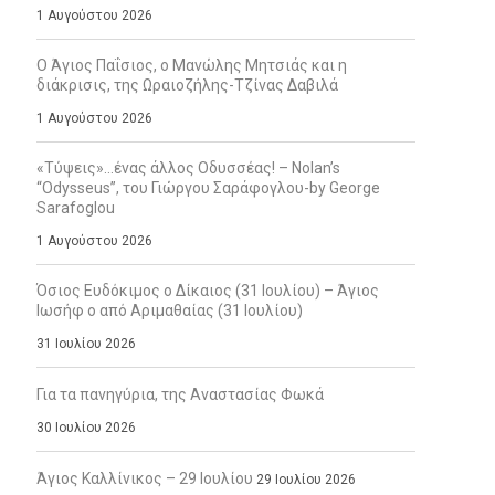
1 Αυγούστου 2026
Ο Άγιος Παΐσιος, ο Μανώλης Μητσιάς και η
διάκρισις, της Ωραιοζήλης-Τζίνας Δαβιλά
1 Αυγούστου 2026
«Τύψεις»…ένας άλλος Οδυσσέας! – Nolan’s
“Odysseus”, του Γιώργου Σαράφογλου-by George
Sarafoglou
1 Αυγούστου 2026
Όσιος Ευδόκιμος ο Δίκαιος (31 Ιουλίου) – Άγιος
Ιωσήφ ο από Αριμαθαίας (31 Ιουλίου)
31 Ιουλίου 2026
Για τα πανηγύρια, της Αναστασίας Φωκά
30 Ιουλίου 2026
Άγιος Καλλίνικος – 29 Ιουλίου
29 Ιουλίου 2026