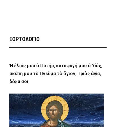
ΕΟΡΤΟΛΟΓΙΟ
Ἡ ἐλπίς μου ὁ Πατήρ, καταφυγή μου ὁ Υἱός,
σκέπη μου τὸ Πνεῦμα τὸ ἅγιον, Τριὰς ἁγία,
δόξα σοι