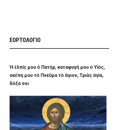
ΕΟΡΤΟΛΟΓΙΟ
Ἡ ἐλπίς μου ὁ Πατήρ, καταφυγή μου ὁ Υἱός,
σκέπη μου τὸ Πνεῦμα τὸ ἅγιον, Τριὰς ἁγία,
δόξα σοι