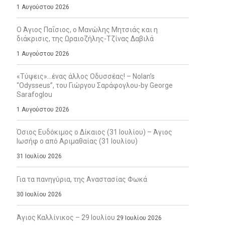
1 Αυγούστου 2026
Ο Άγιος Παΐσιος, ο Μανώλης Μητσιάς και η
διάκρισις, της Ωραιοζήλης-Τζίνας Δαβιλά
1 Αυγούστου 2026
«Τύψεις»…ένας άλλος Οδυσσέας! – Nolan’s
“Odysseus”, του Γιώργου Σαράφογλου-by George
Sarafoglou
1 Αυγούστου 2026
Όσιος Ευδόκιμος ο Δίκαιος (31 Ιουλίου) – Άγιος
Ιωσήφ ο από Αριμαθαίας (31 Ιουλίου)
31 Ιουλίου 2026
Για τα πανηγύρια, της Αναστασίας Φωκά
30 Ιουλίου 2026
Άγιος Καλλίνικος – 29 Ιουλίου
29 Ιουλίου 2026