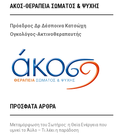
ΑΚΟΣ-ΘΕΡΑΠΕΙΑ ΣΩΜΑΤΟΣ & ΨΥΧΗΣ
Πρόεδρος Δρ Δέσποινα Κατσώχη
Ογκολόγος-Ακτινοθεραπευτής
ΠΡΌΣΦΑΤΑ ΆΡΘΡΑ
Μεταμόρφωση του Σωτήρος: η Θεία Ενέργεια που
υμνεί το Άϋλο – Τι λέει η παράδοση