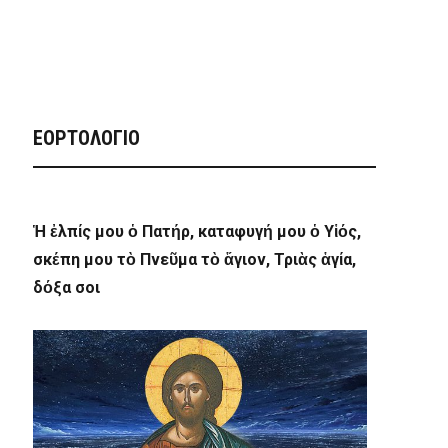
ΕΟΡΤΟΛΟΓΙΟ
Ἡ ἐλπίς μου ὁ Πατήρ, καταφυγή μου ὁ Υἱός,
σκέπη μου τὸ Πνεῦμα τὸ ἅγιον, Τριὰς ἁγία,
δόξα σοι