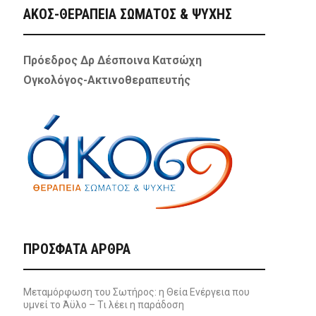
ΑΚΟΣ-ΘΕΡΑΠΕΙΑ ΣΩΜΑΤΟΣ & ΨΥΧΗΣ
Πρόεδρος Δρ Δέσποινα Κατσώχη
Ογκολόγος-Ακτινοθεραπευτής
ΠΡΌΣΦΑΤΑ ΆΡΘΡΑ
Μεταμόρφωση του Σωτήρος: η Θεία Ενέργεια που
υμνεί το Άϋλο – Τι λέει η παράδοση