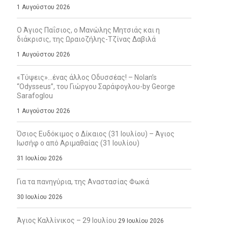
1 Αυγούστου 2026
Ο Άγιος Παΐσιος, ο Μανώλης Μητσιάς και η
διάκρισις, της Ωραιοζήλης-Τζίνας Δαβιλά
1 Αυγούστου 2026
«Τύψεις»…ένας άλλος Οδυσσέας! – Nolan’s
“Odysseus”, του Γιώργου Σαράφογλου-by George
Sarafoglou
1 Αυγούστου 2026
Όσιος Ευδόκιμος ο Δίκαιος (31 Ιουλίου) – Άγιος
Ιωσήφ ο από Αριμαθαίας (31 Ιουλίου)
31 Ιουλίου 2026
Για τα πανηγύρια, της Αναστασίας Φωκά
30 Ιουλίου 2026
Άγιος Καλλίνικος – 29 Ιουλίου
29 Ιουλίου 2026