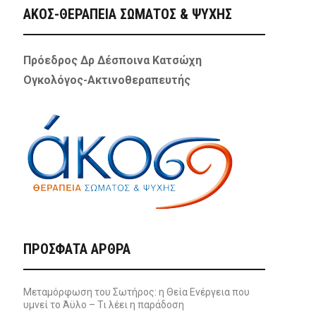
ΑΚΟΣ-ΘΕΡΑΠΕΙΑ ΣΩΜΑΤΟΣ & ΨΥΧΗΣ
Πρόεδρος Δρ Δέσποινα Κατσώχη
Ογκολόγος-Ακτινοθεραπευτής
ΠΡΌΣΦΑΤΑ ΆΡΘΡΑ
Μεταμόρφωση του Σωτήρος: η Θεία Ενέργεια που
υμνεί το Άϋλο – Τι λέει η παράδοση