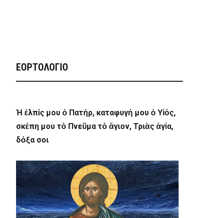
ΕΟΡΤΟΛΟΓΙΟ
Ἡ ἐλπίς μου ὁ Πατήρ, καταφυγή μου ὁ Υἱός,
σκέπη μου τὸ Πνεῦμα τὸ ἅγιον, Τριὰς ἁγία,
δόξα σοι