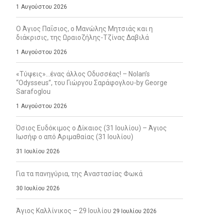
1 Αυγούστου 2026
Ο Άγιος Παΐσιος, ο Μανώλης Μητσιάς και η
διάκρισις, της Ωραιοζήλης-Τζίνας Δαβιλά
1 Αυγούστου 2026
«Τύψεις»…ένας άλλος Οδυσσέας! – Nolan’s
“Odysseus”, του Γιώργου Σαράφογλου-by George
Sarafoglou
1 Αυγούστου 2026
Όσιος Ευδόκιμος ο Δίκαιος (31 Ιουλίου) – Άγιος
Ιωσήφ ο από Αριμαθαίας (31 Ιουλίου)
31 Ιουλίου 2026
Για τα πανηγύρια, της Αναστασίας Φωκά
30 Ιουλίου 2026
Άγιος Καλλίνικος – 29 Ιουλίου
29 Ιουλίου 2026