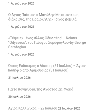
1 Αυγούστου 2026
Ο Άγιος Παΐσιος, ο Μανώλης Μητσιάς και η
διάκρισις, της Ωραιοζήλης-Τζίνας Δαβιλά
1 Αυγούστου 2026
«Τύψεις»…ένας άλλος Οδυσσέας! – Nolan’s
“Odysseus”, του Γιώργου Σαράφογλου-by George
Sarafoglou
1 Αυγούστου 2026
Όσιος Ευδόκιμος ο Δίκαιος (31 Ιουλίου) – Άγιος
Ιωσήφ ο από Αριμαθαίας (31 Ιουλίου)
31 Ιουλίου 2026
Για τα πανηγύρια, της Αναστασίας Φωκά
30 Ιουλίου 2026
Άγιος Καλλίνικος – 29 Ιουλίου
29 Ιουλίου 2026