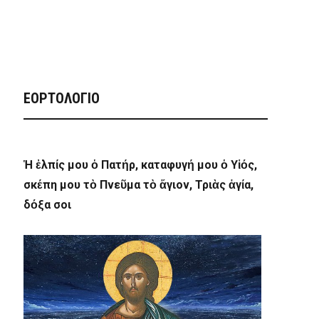
ΕΟΡΤΟΛΟΓΙΟ
Ἡ ἐλπίς μου ὁ Πατήρ, καταφυγή μου ὁ Υἱός,
σκέπη μου τὸ Πνεῦμα τὸ ἅγιον, Τριὰς ἁγία,
δόξα σοι