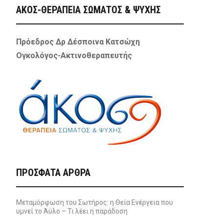
ΑΚΟΣ-ΘΕΡΑΠΕΙΑ ΣΩΜΑΤΟΣ & ΨΥΧΗΣ
Πρόεδρος Δρ Δέσποινα Κατσώχη
Ογκολόγος-Ακτινοθεραπευτής
ΠΡΌΣΦΑΤΑ ΆΡΘΡΑ
Μεταμόρφωση του Σωτήρος: η Θεία Ενέργεια που
υμνεί το Άϋλο – Τι λέει η παράδοση