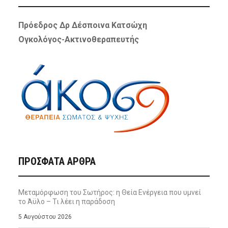
Πρόεδρος Δρ Δέσποινα Κατσώχη
Ογκολόγος-Ακτινοθεραπευτής
ΠΡΌΣΦΑΤΑ ΆΡΘΡΑ
Μεταμόρφωση του Σωτήρος: η Θεία Ενέργεια που υμνεί
το Άϋλο – Τι λέει η παράδοση
5 Αυγούστου 2026