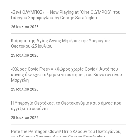
«Σινέ ΟΛΥΜΠΟΣ»! – Now Playing at “Cine OLYMPOS”, του
Γιώργου Σαράφογλου-by George Sarafoglou
26 Ιουλίου 2026
Κοίμηση της Αγίας Άννας Μητέρας της Υπεραγίας
Θεοτόκου-25 Ιουλίου
25 Ιουλίου 2026
«Χώρος Covid Free» = «Χώρος χωρίς Covid»! Αυτό που
κανείς δεν έχει τολμήσει να ρωτήσει, του Κωνσταντίνου
Μαργέλη
25 Ιουλίου 2026
Η Υπεραγία Θεοτόκος, τα Θεοτοκονύμια και ο ύμνος που
αγγίζει τα ουράνια!
25 Ιουλίου 2026
Pete the Pentagon Clown! Πιτ ο Κλόουν του Πενταγώνου,