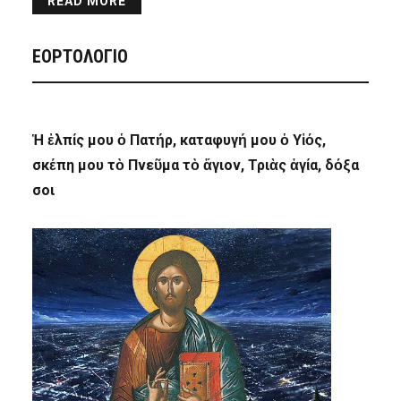
READ MORE
ΕΟΡΤΟΛΟΓΙΟ
Ἡ ἐλπίς μου ὁ Πατήρ, καταφυγή μου ὁ Υἱός,
σκέπη μου τὸ Πνεῦμα τὸ ἅγιον, Τριὰς ἁγία, δόξα
σοι