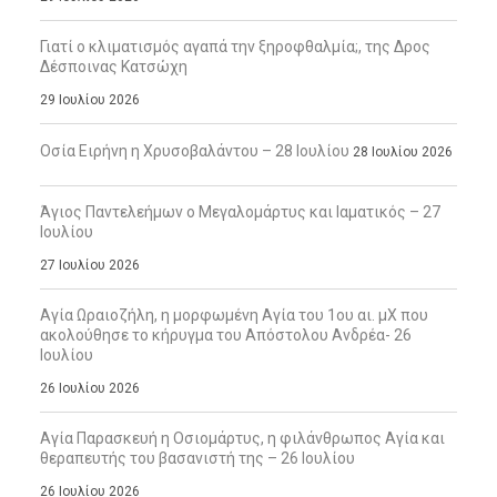
Γιατί ο κλιματισμός αγαπά την ξηροφθαλμία;, της Δρος
Δέσποινας Κατσώχη
29 Ιουλίου 2026
Οσία Ειρήνη η Χρυσοβαλάντου – 28 Ιουλίου
28 Ιουλίου 2026
Άγιος Παντελεήμων ο Μεγαλομάρτυς και Ιαματικός – 27
Ιουλίου
27 Ιουλίου 2026
Αγία Ωραιοζήλη, η μορφωμένη Αγία του 1ου αι. μΧ που
ακολούθησε το κήρυγμα του Απόστολου Ανδρέα- 26
Ιουλίου
26 Ιουλίου 2026
Αγία Παρασκευή η Οσιομάρτυς, η φιλάνθρωπος Αγία και
θεραπευτής του βασανιστή της – 26 Ιουλίου
26 Ιουλίου 2026