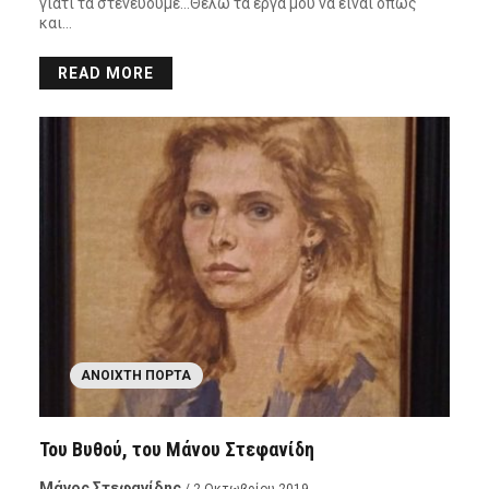
γιατί τα στενεύουμε…Θέλω τα έργα μου να είναι όπως
και…
READ MORE
ΑΝΟΙΧΤΉ ΠΌΡΤΑ
Του Βυθού, του Μάνου Στεφανίδη
Μάνος Στεφανίδης
/ 2 Οκτωβρίου 2019