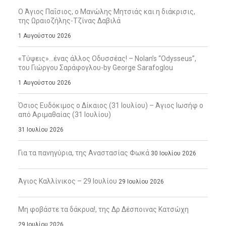
Ο Άγιος Παΐσιος, ο Μανώλης Μητσιάς και η διάκρισις,
της Ωραιοζήλης-Τζίνας Δαβιλά
1 Αυγούστου 2026
«Τύψεις»…ένας άλλος Οδυσσέας! – Nolan’s “Odysseus”,
του Γιώργου Σαράφογλου-by George Sarafoglou
1 Αυγούστου 2026
Όσιος Ευδόκιμος ο Δίκαιος (31 Ιουλίου) – Άγιος Ιωσήφ ο
από Αριμαθαίας (31 Ιουλίου)
31 Ιουλίου 2026
Για τα πανηγύρια, της Αναστασίας Φωκά
30 Ιουλίου 2026
Άγιος Καλλίνικος – 29 Ιουλίου
29 Ιουλίου 2026
Μη φοβάστε τα δάκρυα!, της Δρ Δέσποινας Κατσώχη
29 Ιουλίου 2026