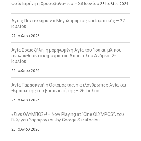
Οσία Ειρήνη η Χρυσοβαλάντου – 28 Ιουλίου
28 Ιουλίου 2026
Άγιος Παντελεήμων ο Μεγαλομάρτυς και Ιαματικός – 27
Ιουλίου
27 Ιουλίου 2026
Αγία Ωραιοζήλη, η μορφωμένη Αγία του 1ου αι. μΧ που
ακολούθησε το κήρυγμα του Απόστολου Ανδρέα- 26
Ιουλίου
26 Ιουλίου 2026
Αγία Παρασκευή η Οσιομάρτυς, η φιλάνθρωπος Αγία και
θεραπευτής του βασανιστή της – 26 Ιουλίου
26 Ιουλίου 2026
«Σινέ ΟΛΥΜΠΟΣ»! – Now Playing at “Cine OLYMPOS”, του
Γιώργου Σαράφογλου-by George Sarafoglou
26 Ιουλίου 2026