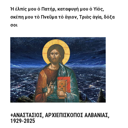
Ἡ ἐλπίς μου ὁ Πατήρ, καταφυγή μου ὁ Υἱός,
σκέπη μου τὸ Πνεῦμα τὸ ἅγιον, Τριὰς ἁγία, δόξα
σοι
+ΑΝΑΣΤΆΣΙΟΣ, ΑΡΧΙΕΠΊΣΚΟΠΟΣ ΑΛΒΑΝΊΑΣ,
1929-2025