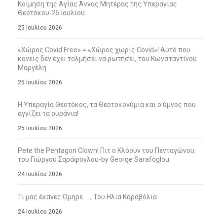
Κοίμηση της Αγίας Άννας Μητέρας της Υπεραγίας
Θεοτόκου-25 Ιουλίου
25 Ιουλίου 2026
«Χώρος Covid Free» = «Χώρος χωρίς Covid»! Αυτό που
κανείς δεν έχει τολμήσει να ρωτήσει, του Κωνσταντίνου
Μαργέλη
25 Ιουλίου 2026
Η Υπεραγία Θεοτόκος, τα Θεοτοκονύμια και ο ύμνος που
αγγίζει τα ουράνια!
25 Ιουλίου 2026
Pete the Pentagon Clown! Πιτ ο Κλόουν του Πενταγώνου,
του Γιώργου Σαράφογλου-by George Sarafoglou
24 Ιουλίου 2026
Τι μας έκανες Όμηρε … , Του Ηλία Καραβόλια
24 Ιουλίου 2026