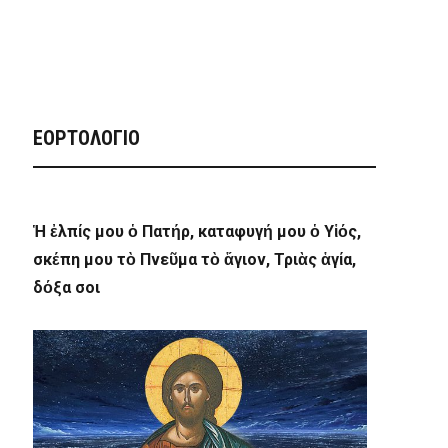
ΕΟΡΤΟΛΟΓΙΟ
Ἡ ἐλπίς μου ὁ Πατήρ, καταφυγή μου ὁ Υἱός,
σκέπη μου τὸ Πνεῦμα τὸ ἅγιον, Τριὰς ἁγία,
δόξα σοι