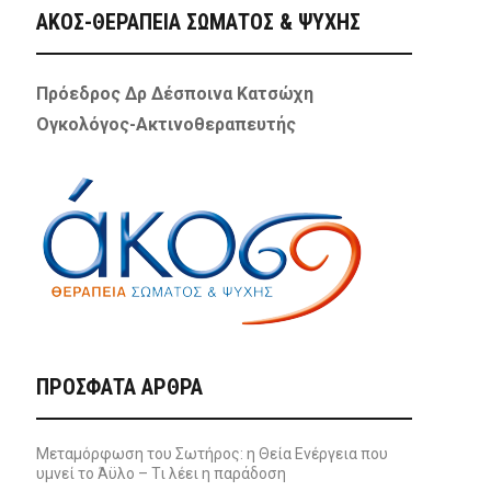
ΑΚΟΣ-ΘΕΡΑΠΕΙΑ ΣΩΜΑΤΟΣ & ΨΥΧΗΣ
Πρόεδρος Δρ Δέσποινα Κατσώχη
Ογκολόγος-Ακτινοθεραπευτής
ΠΡΌΣΦΑΤΑ ΆΡΘΡΑ
Μεταμόρφωση του Σωτήρος: η Θεία Ενέργεια που
υμνεί το Άϋλο – Τι λέει η παράδοση