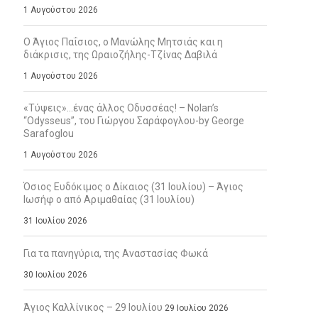
1 Αυγούστου 2026
Ο Άγιος Παΐσιος, ο Μανώλης Μητσιάς και η
διάκρισις, της Ωραιοζήλης-Τζίνας Δαβιλά
1 Αυγούστου 2026
«Τύψεις»…ένας άλλος Οδυσσέας! – Nolan’s
“Odysseus”, του Γιώργου Σαράφογλου-by George
Sarafoglou
1 Αυγούστου 2026
Όσιος Ευδόκιμος ο Δίκαιος (31 Ιουλίου) – Άγιος
Ιωσήφ ο από Αριμαθαίας (31 Ιουλίου)
31 Ιουλίου 2026
Για τα πανηγύρια, της Αναστασίας Φωκά
30 Ιουλίου 2026
Άγιος Καλλίνικος – 29 Ιουλίου
29 Ιουλίου 2026