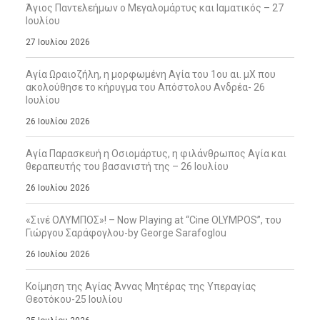
Άγιος Παντελεήμων ο Μεγαλομάρτυς και Ιαματικός – 27
Ιουλίου
27 Ιουλίου 2026
Αγία Ωραιοζήλη, η μορφωμένη Αγία του 1ου αι. μΧ που
ακολούθησε το κήρυγμα του Απόστολου Ανδρέα- 26
Ιουλίου
26 Ιουλίου 2026
Αγία Παρασκευή η Οσιομάρτυς, η φιλάνθρωπος Αγία και
θεραπευτής του βασανιστή της – 26 Ιουλίου
26 Ιουλίου 2026
«Σινέ ΟΛΥΜΠΟΣ»! – Now Playing at “Cine OLYMPOS”, του
Γιώργου Σαράφογλου-by George Sarafoglou
26 Ιουλίου 2026
Κοίμηση της Αγίας Άννας Μητέρας της Υπεραγίας
Θεοτόκου-25 Ιουλίου