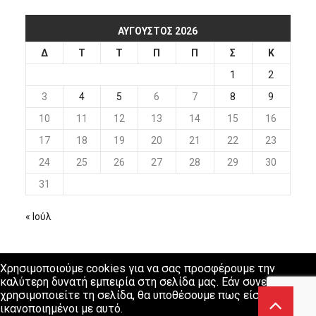
ΑΎΓΟΥΣΤΟΣ 2026
Δ
Τ
Τ
Π
Π
Σ
Κ
1
2
3
4
5
6
7
8
9
10
11
12
13
14
15
16
17
18
19
20
21
22
23
24
25
26
27
28
29
30
31
« Ιούλ
Χρησιμοποιούμε cookies για να σας προσφέρουμε την
καλύτερη δυνατή εμπειρία στη σελίδα μας. Εάν συνεχίσετε να
χρησιμοποιείτε τη σελίδα, θα υποθέσουμε πως είστε
ικανοποιημένοι με αυτό.