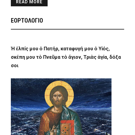
READ MORE
ΕΟΡΤΟΛΟΓΙΟ
Ἡ ἐλπίς μου ὁ Πατήρ, καταφυγή μου ὁ Υἱός,
σκέπη μου τὸ Πνεῦμα τὸ ἅγιον, Τριὰς ἁγία, δόξα
σοι