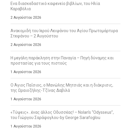
Ενα διασκεδαστικό καφενείο βιβλίων, του Ηλία
Καραβόλια
2 Αυγούστου 2026
Ανακομιδή του Ιερού Λειψάνου του Αγίου Πρωτομάρτυρα
Στεφάνου – 2 Αυγούστου
2 Αυγούστου 2026
Η μεγάλη παράκληση στην Παναγία – Πηγή δύναμης και
προστασίας για τους πιστούς
1 Αυγούστου 2026
Ο Άγιος Παΐσιος, ο Μανώλης Μητσιάς και η διάκρισις,
της Ωραιοζήλης-Τζίνας Δαβιλά
1 Αυγούστου 2026
«Τύψεις»…ένας άλλος Οδυσσέας! – Nolan’s “Odysseus”,
του Γιώργου Σαράφογλου-by George Sarafoglou
1 Αυγούστου 2026