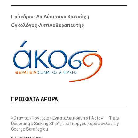
Πρόεδρος Δρ Δέσποινα Κατσώχη
Ογκολόγος-Ακτινοθεραπευτής
ΠΡΌΣΦΑΤΑ ΆΡΘΡΑ
«Όταν τα «Ποντίκια» Εγκαταλείπουν το Πλοίο»! – “Rats
Deserting a Sinking Ship”!, του Γιώργου Σαράφογλου-by
George Sarafoglou